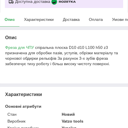
Доступна доставка
Опис
Характеристики
Доставка
Оплата
Умови п
Опис
Фреза для ЧПУ
спіральна плоска D10 d10 L100 h50 z3
призначена для обробки пазів, уступів, обрізки матеріалу та
чорнової обдирки рельєфів За рахунок 3-х зубів фреза
забезпечує тиху роботу і більш високу чистоту поверхні.
Характеристики
Основні атрибути
Стан
Новий
Виробник
Vatzo tools
Країна виробник
Україна