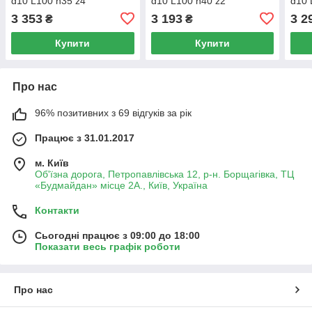
d10 L100 h35 z4
d10 L100 h40 z2
d10 
3 353
3 193
3 2
₴
₴
Купити
Купити
Про нас
96% позитивних з 69 відгуків за рік
Працює з 31.01.2017
м. Київ
Об'їзна дорога, Петропавлівська 12, р-н. Борщагівка, ТЦ
«Будмайдан» місце 2А., Київ, Україна
Контакти
Сьогодні працює з 09:00 до 18:00
Показати весь графік роботи
Про нас