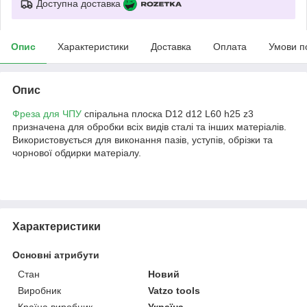
Доступна доставка
Опис
Характеристики
Доставка
Оплата
Умови п
Опис
Фреза для ЧПУ
спіральна плоска D12 d12 L60 h25 z3
призначена для обробки всіх видів сталі та інших матеріалів.
Використовується для виконання пазів, уступів, обрізки та
чорнової обдирки матеріалу.
Характеристики
Основні атрибути
Стан
Новий
Виробник
Vatzo tools
Країна виробник
Україна