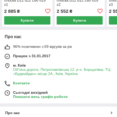
плоска D12 d12 L60 h25
плоска D12 d12 L60 h25
плос
z1
z2
z3
2 885
2 552
2 5
₴
₴
Купити
Купити
Про нас
96% позитивних з 69 відгуків за рік
Працює з 31.01.2017
м. Київ
Об'їзна дорога, Петропавлівська 12, р-н. Борщагівка, ТЦ
«Будмайдан» місце 2А., Київ, Україна
Контакти
Сьогодні вихідний
Показати весь графік роботи
Про нас