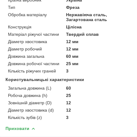
Тип
Фреза
Обробка матеріалу
Нержавіюча сталь,
Загартована сталь
Конструкція
Цілісна
Матеріал ріжучої частини
Твердий сплав
Діаметр хвостовика
12 мм
Діаметр робочий
12 мм
Довжина загальна
60 мм
Довжина робочої частини
25 мм
Кількість ріжучих граней
3
Користувальницькі характеристики
Загальна довжина (L)
60
Робоча довжина (h)
25
Зовнішній діаметр (D)
12
Діаметр хвостовика (d)
12
Кількість зубів (z)
3
Приховати