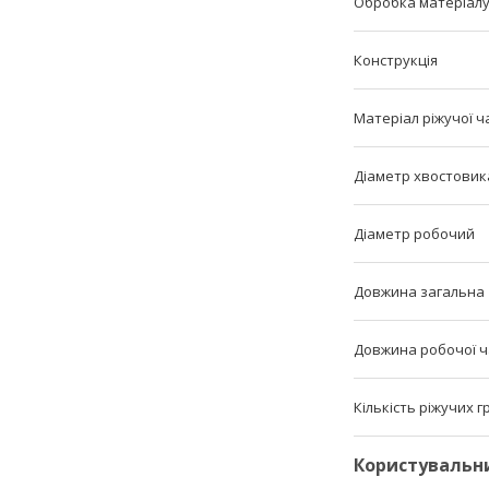
Обробка матеріал
Конструкція
Матеріал ріжучої ч
Діаметр хвостовик
Діаметр робочий
Довжина загальна
Довжина робочої 
Кількість ріжучих 
Користувальн