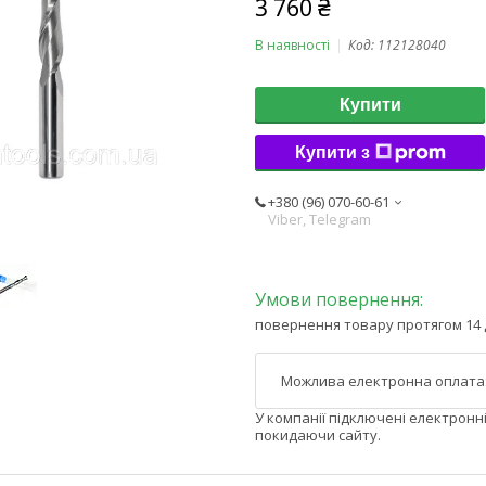
3 760 ₴
В наявності
Код:
112128040
Купити
Купити з
+380 (96) 070-60-61
Viber, Telegram
повернення товару протягом 14 
У компанії підключені електронн
покидаючи сайту.