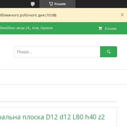
Кошик
ближчого робочого дня (10.08).
дмайдан» місце 2А., Київ, Україна
Кошик
ральна плоска D12 d12 L80 h40 z2