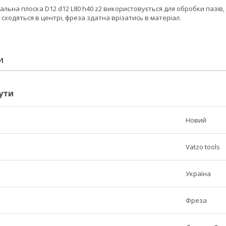
альна плоска D12 d12 L80 h40 z2 використовується для обробки пазів
сходяться в центрі, фреза здатна врізатись в матеріал.
И
ути
Новий
Vatzo tools
Україна
Фреза