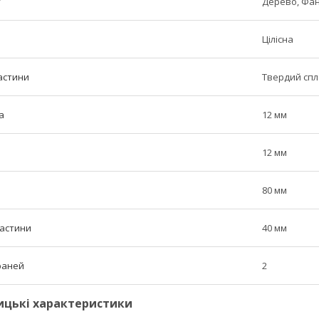
у
Дерево, Фа
Цілісна
астини
Твердий сп
а
12 мм
12 мм
80 мм
частини
40 мм
граней
2
ицькі характеристики