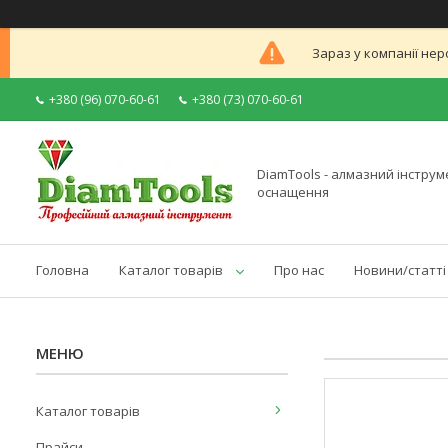
Зараз у компанії нер
+380 (96) 070-60-61
+380 (73) 070-60-61
DiamTools - алмазний інструме
оснащення
Головна
Каталог товарів
Про нас
Новини/статті
Каталог товарів
Прайси