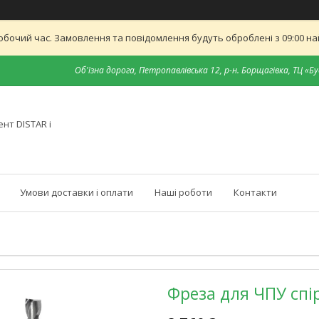
обочий час. Замовлення та повідомлення будуть оброблені з 09:00 най
Об'їзна дорога, Петропавлівська 12, р-н. Борщагівка, ТЦ «Бу
нт DISTAR і
Умови доставки і оплати
Наші роботи
Контакти
Фреза для ЧПУ спі