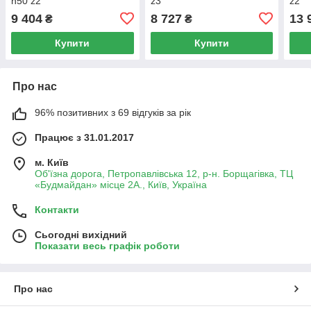
h50 z2
z3
z2
9 404
8 727
13 
₴
₴
Купити
Купити
Про нас
96% позитивних з 69 відгуків за рік
Працює з 31.01.2017
м. Київ
Об'їзна дорога, Петропавлівська 12, р-н. Борщагівка, ТЦ
«Будмайдан» місце 2А., Київ, Україна
Контакти
Сьогодні вихідний
Показати весь графік роботи
Про нас