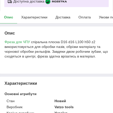
Доступна доставка
Опис
Характеристики
Доставка
Оплата
Умови п
Опис
Фреза для ЧПУ
спіральна плоска D16 d16 L100 h50 z2
використовується для обробки пазів, обрізки матеріалу та
чорнової обробки рельєфів. Завдяки двом робочим зубам, що
сходяться в центрі, фреза здатна врізатись в матеріал.
Характеристики
Основні атрибути
Стан
Новий
Виробник
Vatzo tools
Країна виробник
Україна