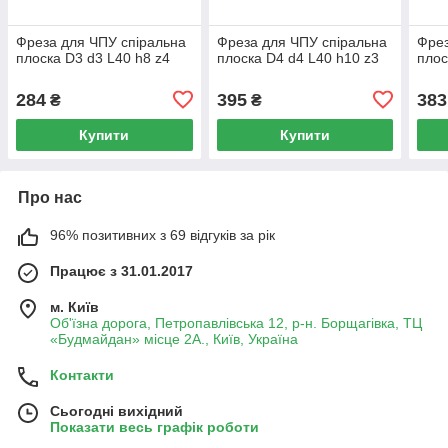
Фреза для ЧПУ спіральна
Фреза для ЧПУ спіральна
Фрез
плоска D3 d3 L40 h8 z4
плоска D4 d4 L40 h10 z3
плос
284
395
383
₴
₴
Купити
Купити
Про нас
96% позитивних з 69 відгуків за рік
Працює з 31.01.2017
м. Київ
Об'їзна дорога, Петропавлівська 12, р-н. Борщагівка, ТЦ
«Будмайдан» місце 2А., Київ, Україна
Контакти
Сьогодні вихідний
Показати весь графік роботи