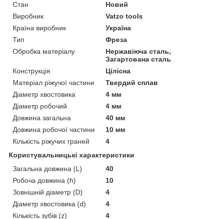
Стан
Новий
Виробник
Vatzo tools
Країна виробник
Україна
Тип
Фреза
Обробка матеріалу
Нержавіюча сталь,
Загартована сталь
Конструкція
Цілісна
Матеріал ріжучої частини
Твердий сплав
Діаметр хвостовика
4 мм
Діаметр робочий
4 мм
Довжина загальна
40 мм
Довжина робочої частини
10 мм
Кількість ріжучих граней
4
Користувальницькі характеристики
Загальна довжина (L)
40
Робоча довжина (h)
10
Зовнішній діаметр (D)
4
Діаметр хвостовика (d)
4
Кількість зубів (z)
4