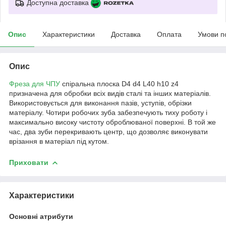
Доступна доставка
Опис
Характеристики
Доставка
Оплата
Умови п
Опис
Фреза для ЧПУ
спіральна плоска D4 d4 L40 h10 z4
призначена для обробки всіх видів сталі та інших матеріалів.
Використовується для виконання пазів, уступів, обрізки
матеріалу. Чотири робочих зуба забезпечують тиху роботу і
максимально високу чистоту оброблюваної поверхні. В той же
час, два зуби перекривають центр, що дозволяє виконувати
врізання в матеріал під кутом.
Приховати
Характеристики
Основні атрибути