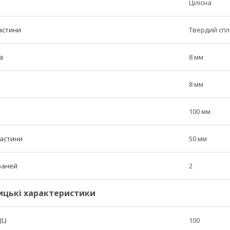
Цілісна
астини
Твердий сп
а
8 мм
8 мм
100 мм
частини
50 мм
граней
2
ицькі характеристики
L)
100