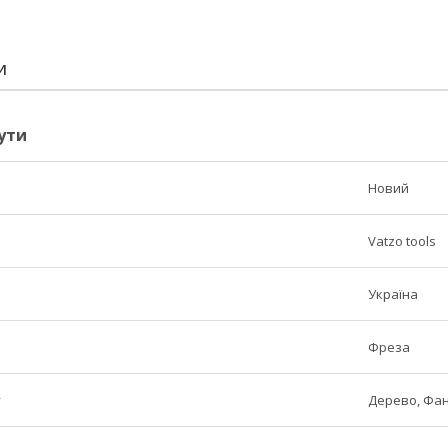
И
ути
Новий
Vatzo tools
Україна
Фреза
у
Дерево, Фа