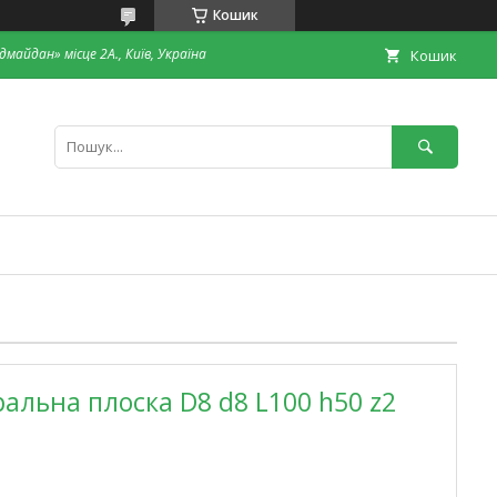
Кошик
дмайдан» місце 2А., Київ, Україна
Кошик
ральна плоска D8 d8 L100 h50 z2