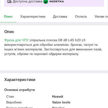
Доступна доставка
Опис
Характеристики
Доставка
Оплата
Умови п
Опис
Фреза для ЧПУ
спіральна плоска D8 d8 L45 h20 z3
використовується для обробки алюмінію, бронзи, латуні та
інших м'яких матеріалів. Застосовується для виконання пазів,
уступів, обрізки та чорнової обдирки матеріалу.
Характеристики
Основні атрибути
Стан
Новий
Виробник
Vatzo tools
Країна виробник
Україна