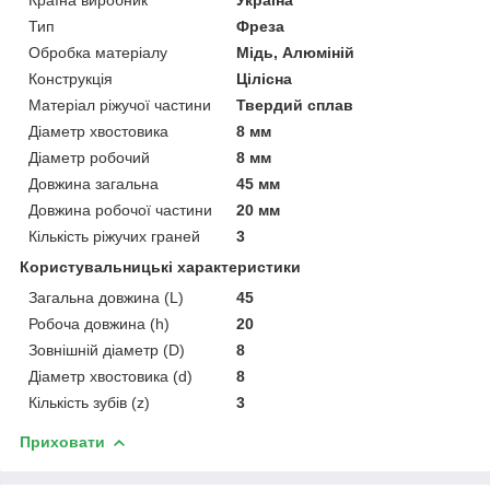
Тип
Фреза
Обробка матеріалу
Мідь, Алюміній
Конструкція
Цілісна
Матеріал ріжучої частини
Твердий сплав
Діаметр хвостовика
8 мм
Діаметр робочий
8 мм
Довжина загальна
45 мм
Довжина робочої частини
20 мм
Кількість ріжучих граней
3
Користувальницькі характеристики
Загальна довжина (L)
45
Робоча довжина (h)
20
Зовнішній діаметр (D)
8
Діаметр хвостовика (d)
8
Кількість зубів (z)
3
Приховати