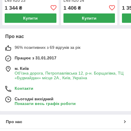
L45 h20 z3
L45 h20 z4
1 344
1 406
1 3
₴
₴
Купити
Купити
Про нас
96% позитивних з 69 відгуків за рік
Працює з 31.01.2017
м. Київ
Об'їзна дорога, Петропавлівська 12, р-н. Борщагівка, ТЦ
«Будмайдан» місце 2А., Київ, Україна
Контакти
Сьогодні вихідний
Показати весь графік роботи
Про нас