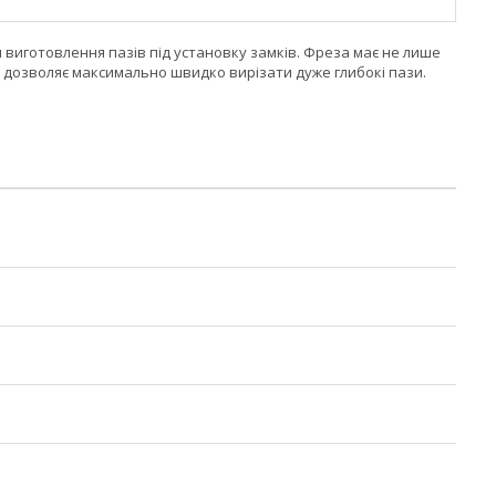
я виготовлення пазів під установку замків. Фреза має не лише
я дозволяє максимально швидко вирізати дуже глибокі пази.