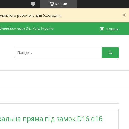
Кошик
лижчого робочого дня (сьогодні).
дмайдан» місце 2А., Київ, Україна
Кошик
ральна пряма під замок D16 d16