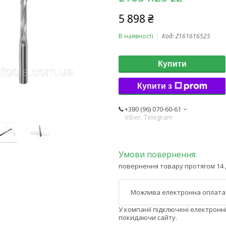
5 898 ₴
В наявності
Код:
Z161616525
Купити
Купити з
+380 (96) 070-60-61
Viber, Telegram
повернення товару протягом 14 
У компанії підключені електронн
покидаючи сайту.