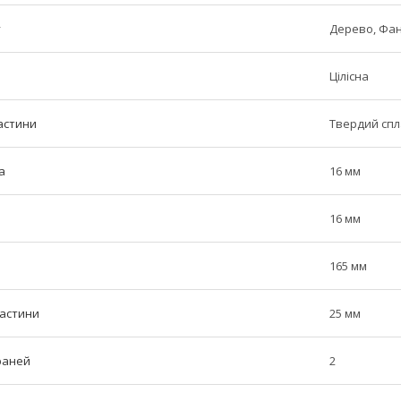
у
Дерево, Фа
Цілісна
астини
Твердий сп
а
16 мм
16 мм
165 мм
частини
25 мм
граней
2