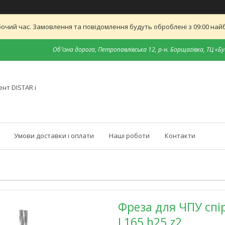
бочий час. Замовлення та повідомлення будуть оброблені з 09:00 найб
Об'їзна дорога, Петропавлівська 12, р-н. Борщагівка, ТЦ «Бу
нт DISTAR і
Умови доставки і оплати
Наші роботи
Контакти
Фреза для ЧПУ спі
L165 h25 z2