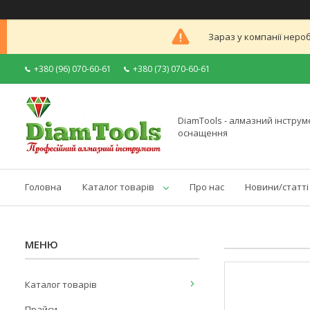
Зараз у компанії неро
+380 (96) 070-60-61
+380 (73) 070-60-61
DiamTools - алмазний інструме
оснащення
Головна
Каталог товарів
Про нас
Новини/статті
Каталог товарів
Прайси