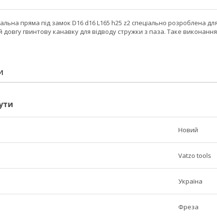
альна пряма під замок D16 d16 L165 h25 z2 спеціально розроблена дл
й довгу гвинтову канавку для відводу стружки з паза. Таке виконанн
И
ути
Новий
Vatzo tools
Україна
Фреза