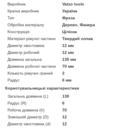
Виробник
Vatzo tools
Країна виробник
Україна
Тип
Фреза
Обробка матеріалу
Дерево, Фанера
Конструкція
Цілісна
Матеріал ріжучої частини
Твердий сплав
Діаметр хвостовика
12 мм
Діаметр робочий
12 мм
Довжина загальна
130 мм
Довжина робочої частини
70 мм
Кількість ріжучих граней
2
Радіус
6 мм
Користувальницькі характеристики
Загальна довжина (L)
130
Радіус (R)
6
Робоча довжина (h)
70
Зовнішній діаметр (D)
12
Діаметр хвостовика (d)
12