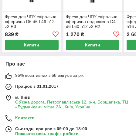
Фреза для ЧПУ спіральна
Фреза для ЧПУ спіральна
Фрез
сферична D6 d6 L46 h12
сферична подовжена D4
сфер
z2 R3
d6 L60 h12 z2 R2
h16 
839
1 270
2 6
₴
₴
Купити
Купити
Про нас
96% позитивних з 68 відгуків за рік
Працює з 31.01.2017
м. Київ
Об'їзна дорога, Петропавлівська 12, р-н. Борщагівка, ТЦ
«Будмайдан» місце 2А., Київ, Україна
Контакти
Сьогодні працює з 09:00 до 18:00
Показати весь графік роботи