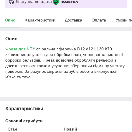
Доступна доставка
Опис
Характеристики
Доставка
Оплата
Умови п
Опис
Фреза для ЧПУ
спіральна сферична D12 d12 L130 h70
z2 використовується для обробки пазів, чорнової та чистової
обробки рельєфів. Фреза дозволяє обробляти рельєфи з
досить великим кроком усунення зберігаючи відмінну чистоту
поверхні. За рахунок спіральних зубів робота виконується
м'яко та тихо.
Характеристики
Основні атрибути
Стан
Новий