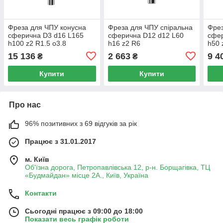
Фреза для ЧПУ конусна
Фреза для ЧПУ спіральна
Фрез
сферична D3 d16 L165
сферична D12 d12 L60
сфер
h100 z2 R1.5 о3.8
h16 z2 R6
h50 
15 136
2 663
9 4
₴
₴
Купити
Купити
Про нас
96% позитивних з 69 відгуків за рік
Працює з 31.01.2017
м. Київ
Об'їзна дорога, Петропавлівська 12, р-н. Борщагівка, ТЦ
«Будмайдан» місце 2А., Київ, Україна
Контакти
Сьогодні працює з 09:00 до 18:00
Показати весь графік роботи