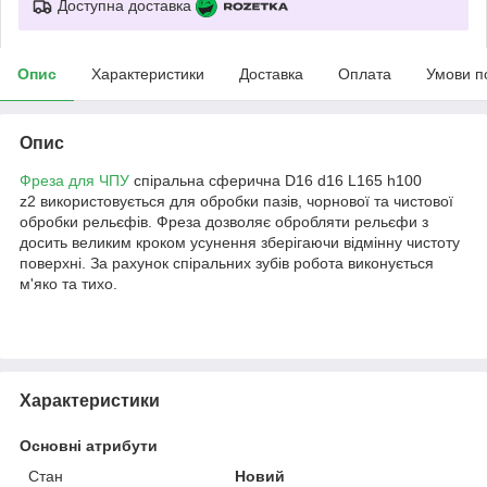
Доступна доставка
Опис
Характеристики
Доставка
Оплата
Умови п
Опис
Фреза для ЧПУ
спіральна сферична D16 d16 L165 h100
z2 використовується для обробки пазів, чорнової та чистової
обробки рельєфів. Фреза дозволяє обробляти рельєфи з
досить великим кроком усунення зберігаючи відмінну чистоту
поверхні. За рахунок спіральних зубів робота виконується
м'яко та тихо.
Характеристики
Основні атрибути
Стан
Новий