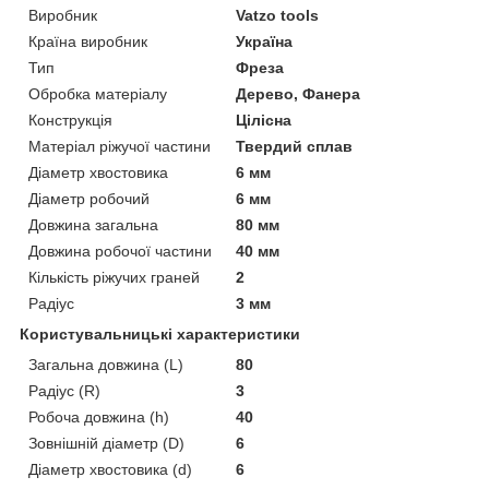
Виробник
Vatzo tools
Країна виробник
Україна
Тип
Фреза
Обробка матеріалу
Дерево, Фанера
Конструкція
Цілісна
Матеріал ріжучої частини
Твердий сплав
Діаметр хвостовика
6 мм
Діаметр робочий
6 мм
Довжина загальна
80 мм
Довжина робочої частини
40 мм
Кількість ріжучих граней
2
Радіус
3 мм
Користувальницькі характеристики
Загальна довжина (L)
80
Радіус (R)
3
Робоча довжина (h)
40
Зовнішній діаметр (D)
6
Діаметр хвостовика (d)
6