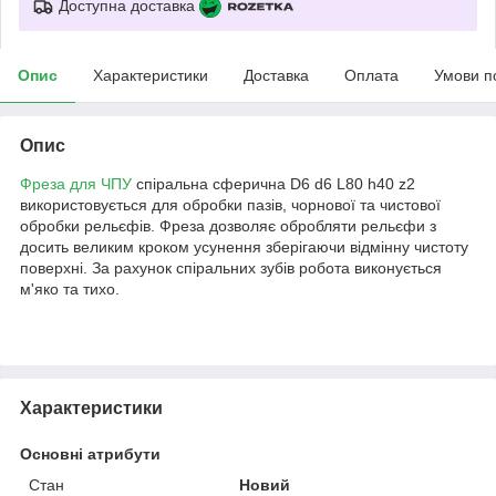
Доступна доставка
Опис
Характеристики
Доставка
Оплата
Умови п
Опис
Фреза для ЧПУ
спіральна сферична D6 d6 L80 h40 z2
використовується для обробки пазів, чорнової та чистової
обробки рельєфів. Фреза дозволяє обробляти рельєфи з
досить великим кроком усунення зберігаючи відмінну чистоту
поверхні. За рахунок спіральних зубів робота виконується
м'яко та тихо.
Характеристики
Основні атрибути
Стан
Новий