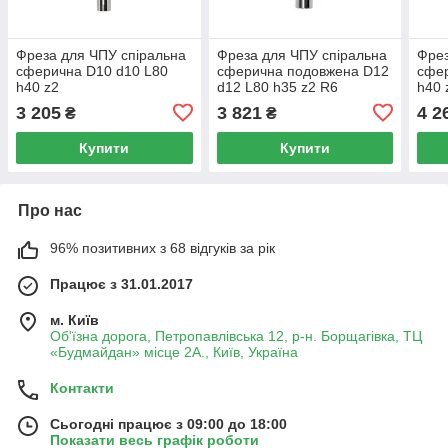
Фреза для ЧПУ спіральна
Фреза для ЧПУ спіральна
Фрез
сферична D10 d10 L80
сферична подовжена D12
сфер
h40 z2
d12 L80 h35 z2 R6
h40 
3 205
3 821
4 2
₴
₴
Купити
Купити
Про нас
96% позитивних з 68 відгуків за рік
Працює з 31.01.2017
м. Київ
Об'їзна дорога, Петропавлівська 12, р-н. Борщагівка, ТЦ
«Будмайдан» місце 2А., Київ, Україна
Контакти
Сьогодні працює з 09:00 до 18:00
Показати весь графік роботи