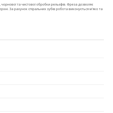
, чорнової та чистової обробки рельєфів. Фреза дозволяє
хні. За рахунок спіральних зубів робота виконується м'яко та