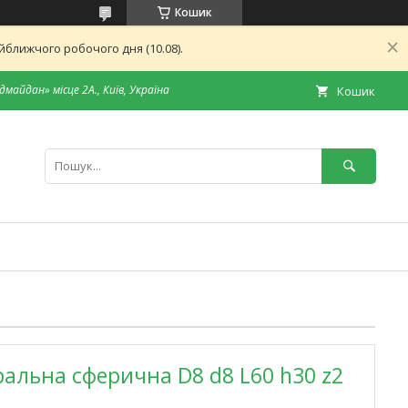
Кошик
ближчого робочого дня (10.08).
дмайдан» місце 2А., Київ, Україна
Кошик
ральна сферична D8 d8 L60 h30 z2