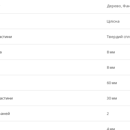
у
Дерево, Фа
Цілісна
астини
Твердий сп
а
8 мм
8 мм
60 мм
частини
30 мм
граней
2
4 мм