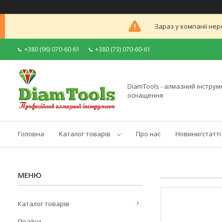
Зараз у компанії нер
+380 (96) 070-60-61
+380 (73) 070-60-61
DiamTools - алмазний інструме
оснащення
Головна
Каталог товарів
Про нас
Новини/статті
Каталог товарів
Прайси