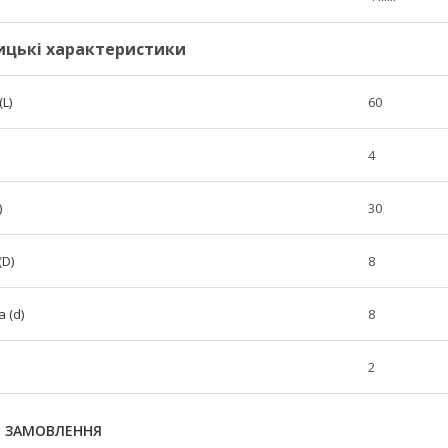
ицькі характеристики
L)
60
4
)
30
(D)
8
 (d)
8
2
Я ЗАМОВЛЕННЯ