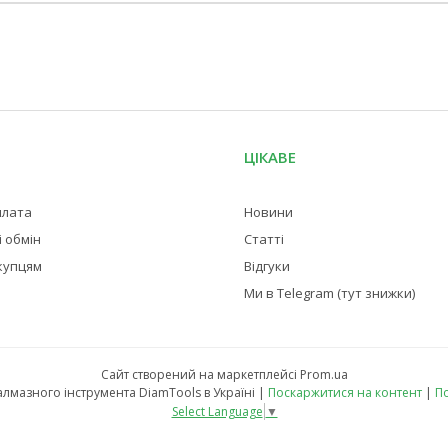
ЦІКАВЕ
плата
Новини
 обмін
Статті
купцям
Відгуки
Ми в Telegram (тут знижки)
Сайт створений на маркетплейсі
Prom.ua
Магазин професійного алмазного інструмента DiamTools в Україні |
Поскаржитися на контент
|
По
Select Language
▼