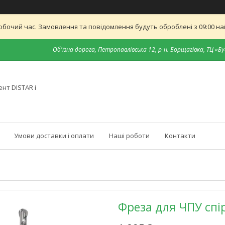
обочий час. Замовлення та повідомлення будуть оброблені з 09:00 най
Об'їзна дорога, Петропавлівська 12, р-н. Борщагівка, ТЦ «Бу
нт DISTAR і
Умови доставки і оплати
Наші роботи
Контакти
Фреза для ЧПУ спі