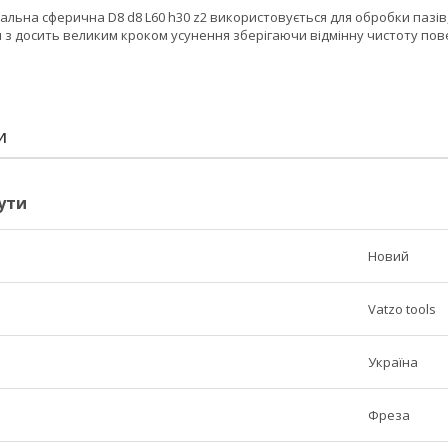
альна сферична D8 d8 L60 h30 z2 використовується для обробки пазів
з досить великим кроком усунення зберігаючи відмінну чистоту повер
И
ути
Новий
Vatzo tools
Україна
Фреза