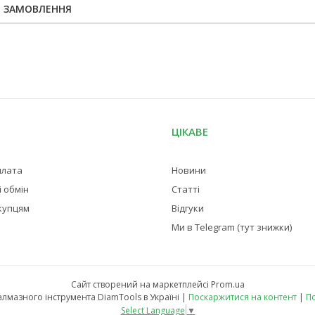
Я ЗАМОВЛЕННЯ
ЦІКАВЕ
плата
Новини
 обмін
Статті
купцям
Відгуки
Ми в Telegram (тут знижки)
Сайт створений на маркетплейсі
Prom.ua
Магазин професійного алмазного інструмента DiamTools в Україні |
Поскаржитися на контент
|
По
Select Language
▼