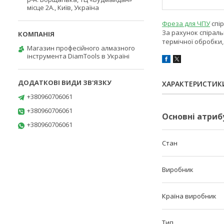
місце 2А., Київ, Україна
Фреза для ЧПУ
спір
За рахунок спіраль
термічної обробки
Магазин професійного алмазного
інструмента DiamTools в Україні
ХАРАКТЕРИСТИК
+380960706061
+380960706061
Основні атриб
+380960706061
Стан
Виробник
Країна виробник
Тип