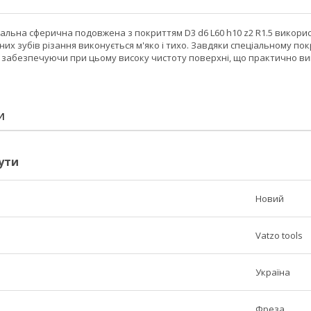
альна сферична подовжена з покриттям D3 d6 L60 h10 z2 R1.5 викор
них зубів різання виконується м'яко і тихо. Завдяки спеціальному п
, забезпечуючи при цьому високу чистоту поверхні, що практично ви
И
ути
Новий
Vatzo tools
Україна
Фреза