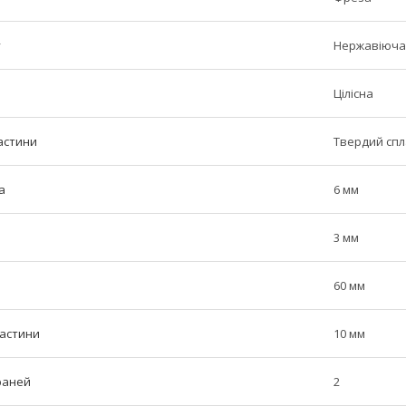
у
Нержавіюча 
Цілісна
астини
Твердий сп
а
6 мм
3 мм
60 мм
частини
10 мм
граней
2