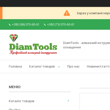
Зараз у компанії нер
+380 (96) 070-60-61
+380 (73) 070-60-61
DiamTools - алмазний інструме
оснащення
Головна
Каталог товарів
Про нас
Новини/статті
Каталог товарів
Прайси