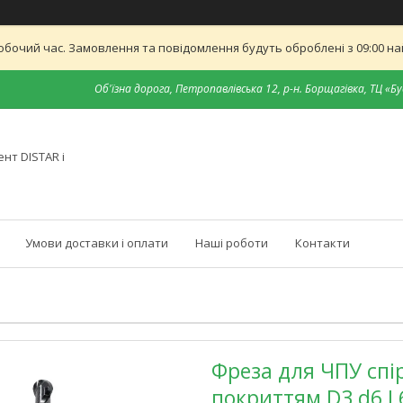
обочий час. Замовлення та повідомлення будуть оброблені з 09:00 най
Об'їзна дорога, Петропавлівська 12, р-н. Борщагівка, ТЦ «Бу
нт DISTAR і
Умови доставки і оплати
Наші роботи
Контакти
Фреза для ЧПУ спі
покриттям D3 d6 L6