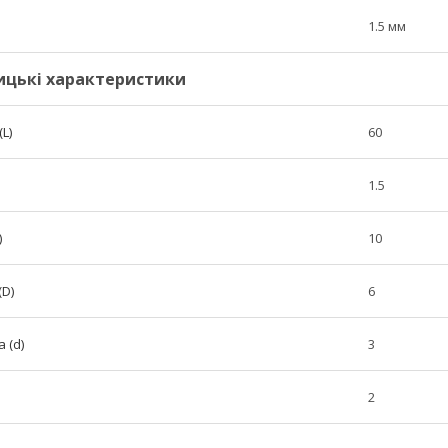
1.5 мм
ицькі характеристики
L)
60
1.5
)
10
(D)
6
 (d)
3
2