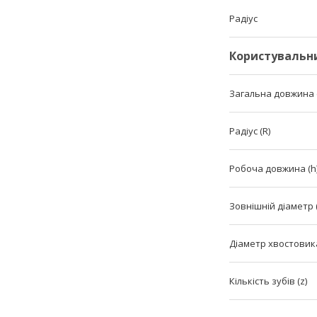
Радіус
Користувальн
Загальна довжина (
Радіус (R)
Робоча довжина (h
Зовнішній діаметр 
Діаметр хвостовика
Кількість зубів (z)