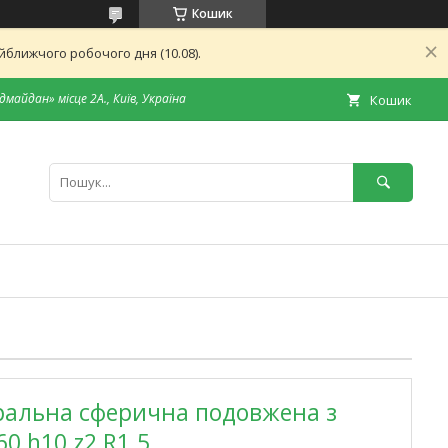
Кошик
ближчого робочого дня (10.08).
дмайдан» місце 2А., Київ, Україна
Кошик
ральна сферична подовжена з
0 h10 z2 R1.5