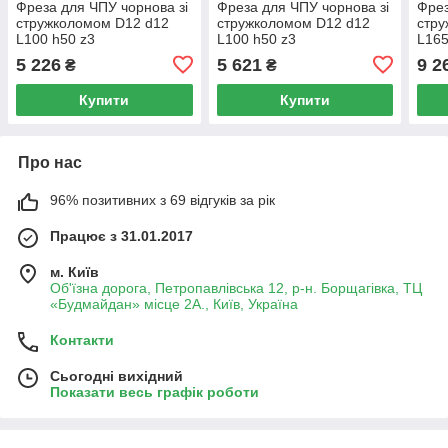
Фреза для ЧПУ чорнова зі
Фреза для ЧПУ чорнова зі
Фрез
стружколомом D12 d12
стружколомом D12 d12
стру
L100 h50 z3
L100 h50 z3
L165
5 226
5 621
9 2
₴
₴
Купити
Купити
Про нас
96% позитивних з 69 відгуків за рік
Працює з 31.01.2017
м. Київ
Об'їзна дорога, Петропавлівська 12, р-н. Борщагівка, ТЦ
«Будмайдан» місце 2А., Київ, Україна
Контакти
Сьогодні вихідний
Показати весь графік роботи