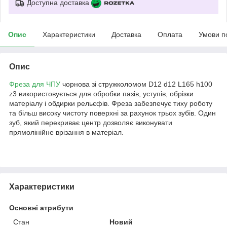
Доступна доставка
Опис
Характеристики
Доставка
Оплата
Умови п
Опис
Фреза для ЧПУ
чорнова зі стружколомом D12 d12 L165 h100
z3 використовується для обробки пазів, уступів, обрізки
матеріалу і обдирки рельєфів. Фреза забезпечує тиху роботу
та більш високу чистоту поверхні за рахунок трьох зубів. Один
зуб, який перекриває центр дозволяє виконувати
прямолінійне врізання в матеріал.
Характеристики
Основні атрибути
Стан
Новий