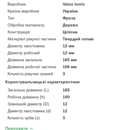
Виробник
Vatzo tools
Країна виробник
Україна
Тип
Фреза
Обробка матеріалу
Дерево
Конструкція
Цілісна
Матеріал ріжучої частини
Твердий сплав
Діаметр хвостовика
12 мм
Діаметр робочий
12 мм
Довжина загальна
165 мм
Довжина робочої частини
100 мм
Кількість ріжучих граней
3
Користувальницькі характеристики
Загальна довжина (L)
165
Робоча довжина (h)
100
Зовнішній діаметр (D)
12
Діаметр хвостовика (d)
12
Кількість зубів (z)
3
Приховати