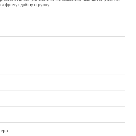
та фромує дрібну стружку.
нера