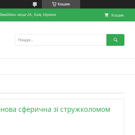
Кошик
дмайдан» місце 2А., Київ, Україна
Кошик
рнова сферична зі стружколомом