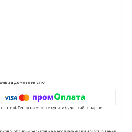
днів
за домовленістю
і платежі. Тепер ви можете купити будь-який товар не
рнової обдирки рельєфів на максимальній швидкості різання.