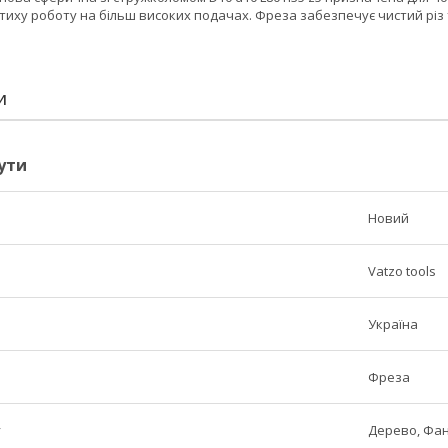
иху роботу на більш високих подачах. Фреза забезпечує чистий різ 
И
ути
Новий
Vatzo tools
Україна
Фреза
у
Дерево, Фа