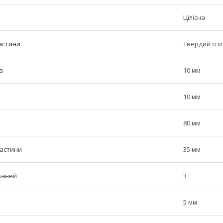
Цілісна
астини
Твердий сп
а
10 мм
10 мм
80 мм
частини
35 мм
граней
3
5 мм