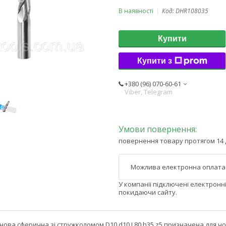
В наявності
Код:
DHR108035
Купити
Купити з
+380 (96) 070-60-61
Viber, Telegram
повернення товару протягом 14 
У компанії підключені електронн
покидаючи сайту.
ова сферична зі стружколомом D10 d10 L80 h35 z5 призначена для чо