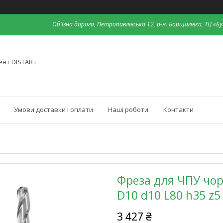
Об'їзна дорога, Петропавлівська 12, р-н. Борщагівка, ТЦ «Бу
нт DISTAR і
Умови доставки і оплати
Наші роботи
Контакти
Фреза для ЧПУ чо
D10 d10 L80 h35 z5
3 427 ₴