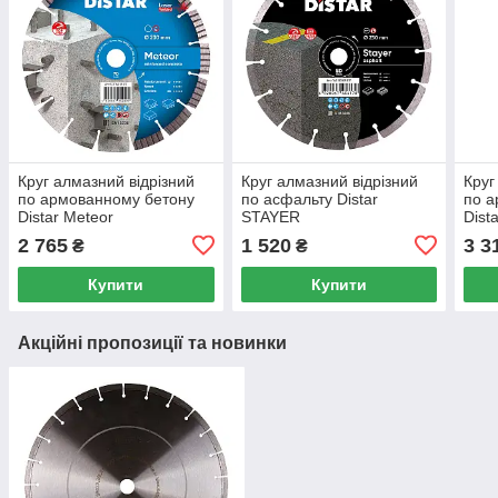
Круг алмазний вiдрiзний
Круг алмазний відрізний
Круг
по армованному бетону
по асфальту Distar
по а
Distar Meteor
STAYER
Dist
230x2.6/1.6x22.23
230x2.6/1.8x10x22.23
230x
2 765
1 520
3 3
₴
₴
Купити
Купити
Акційні пропозиції та новинки