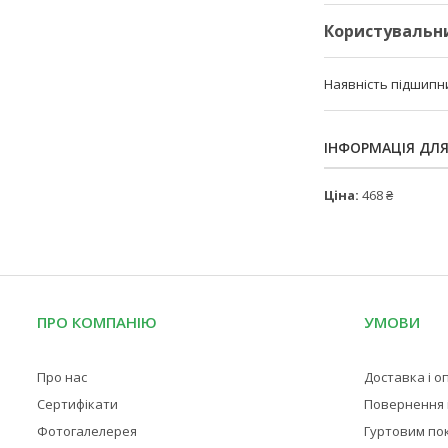
Користувальн
Наявність підшипн
ІНФОРМАЦІЯ ДЛ
Ціна:
468 ₴
ПРО КОМПАНІЮ
УМОВИ
Про нас
Доставка і о
Сертифікати
Повернення і
Фотогалелерея
Гуртовим по