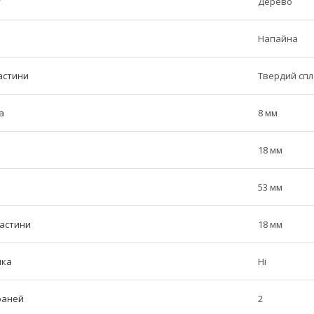
у
Дерево
Напайна
астини
Твердий сп
а
8 мм
18 мм
53 мм
частини
18 мм
ика
Ні
граней
2