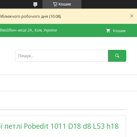
Кошик
ближчого робочого дня (10.08).
дмайдан» місце 2А., Київ, Україна
Кошик
 петлі Pobedit 1011 D18 d8 L53 h18