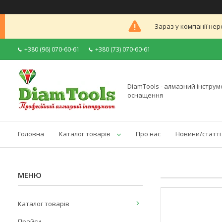
Зараз у компанії нер
+380 (96) 070-60-61
+380 (73) 070-60-61
DiamTools - алмазний інструме
оснащення
Головна
Каталог товарів
Про нас
Новини/статті
Каталог товарів
Прайси