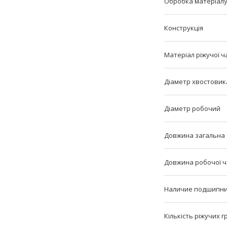
Обробка матеріал
Конструкція
Матеріал ріжучої ч
Діаметр хвостовик
Діаметр робочий
Довжина загальна
Довжина робочої 
Наличие подшипн
Кількість ріжучих 