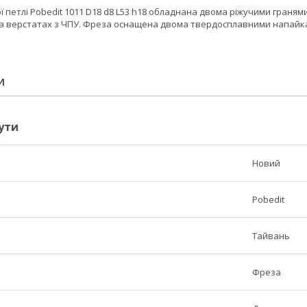
 петлі Pobedit 1011 D18 d8 L53 h18 обладнана двома ріжучими гранями
а верстатах з ЧПУ. Фреза оснащена двома твердосплавними напайк
И
ути
Новий
Pobedit
Тайвань
Фреза