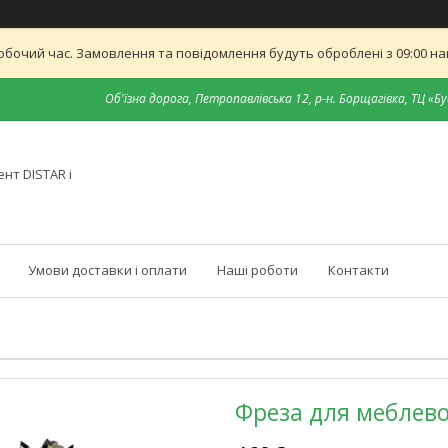
обочий час. Замовлення та повідомлення будуть оброблені з 09:00 най
Об'їзна дорога, Петропавлівська 12, р-н. Борщагівка, ТЦ «Бу
нт DISTAR і
Умови доставки і оплати
Наші роботи
Контакти
Фреза для меблевої