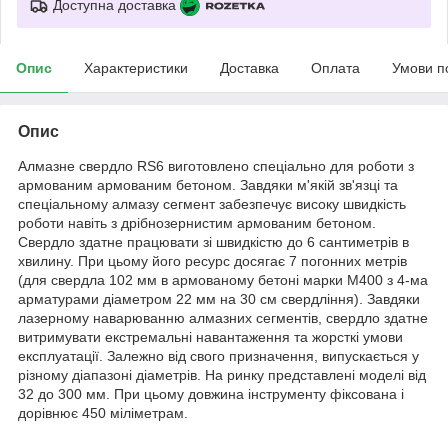
Доступна доставка
Опис
Характеристики
Доставка
Оплата
Умови п
Опис
Алмазне свердло RS6 виготовлено спеціально для роботи з
армованим армованим бетоном. Завдяки м'якій зв'язці та
спеціальному алмазу сегмент забезпечує високу швидкість
роботи навіть з дрібнозернистим армованим бетоном.
Свердло здатне працювати зі швидкістю до 6 сантиметрів в
хвилину. При цьому його ресурс досягає 7 погонних метрів
(для свердла 102 мм в армованому бетоні марки М400 з 4-ма
арматурами діаметром 22 мм на 30 см свердління). Завдяки
лазерному наварюванню алмазних сегментів, свердло здатне
витримувати екстремальні навантаження та жорсткі умови
експлуатації. Залежно від свого призначення, випускається у
різному діапазоні діаметрів. На ринку представлені моделі від
32 до 300 мм. При цьому довжина інструменту фіксована і
дорівнює 450 міліметрам.