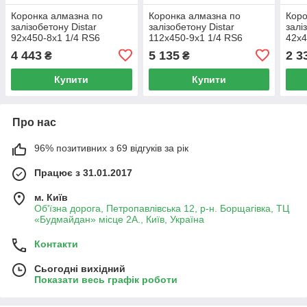
Коронка алмазна по
Коронка алмазна по
Коро
залізобетону Distar
залізобетону Distar
залі
92x450-8x1 1/4 RS6
112x450-9x1 1/4 RS6
42x4
4 443
5 135
2 3
₴
₴
Купити
Купити
Про нас
96% позитивних з 69 відгуків за рік
Працює з 31.01.2017
м. Київ
Об'їзна дорога, Петропавлівська 12, р-н. Борщагівка, ТЦ
«Будмайдан» місце 2А., Київ, Україна
Контакти
Сьогодні вихідний
Показати весь графік роботи