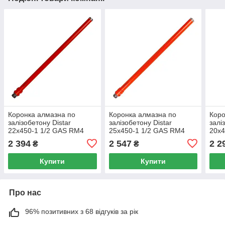
Коронка алмазна по
Коронка алмазна по
Коро
залізобетону Distar
залізобетону Distar
залі
22x450-1 1/2 GAS RM4
25x450-1 1/2 GAS RM4
20x
2 394
2 547
2 2
₴
₴
Купити
Купити
Про нас
96% позитивних з 68 відгуків за рік