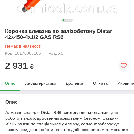
Коронка алмазна по залізобетону Distar
42x450-4x1/2 GAS RS6
Немає в наявності
Код: 10170085166
Роздріб
2 931
₴
Опис
Характеристики
Доставка
Оплата
Умови п
Опис
Алмазне свердло Distar RS6 виготовлено спеціально для
роботи з високоармованим армованим бетоном. Завдяки
м'якій зв'язці та спеціальному алмазу, сегмент забезпечує
високу швидкість роботи навіть із дрібнозернистим армованим