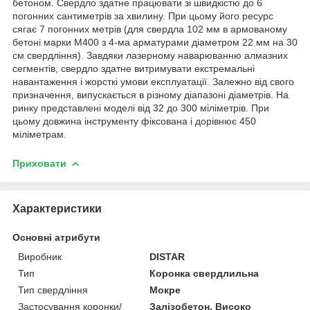
бетоном. Свердло здатне працювати зі швидкістю до 6
погонних сантиметрів за хвилину. При цьому його ресурс
сягає 7 погонних метрів (для свердла 102 мм в армованому
бетоні марки М400 з 4-ма арматурами діаметром 22 мм на 30
см свердління). Завдяки лазерному наварюванню алмазних
сегментів, свердло здатне витримувати екстремальні
навантаження і жорсткі умови експлуатації. Залежно від свого
призначення, випускається в різному діапазоні діаметрів. На
ринку представлені моделі від 32 до 300 міліметрів. При
цьому довжина інструменту фіксована і дорівнює 450
міліметрам.
Приховати
Характеристики
Основні атрибути
Виробник
DISTAR
Тип
Коронка свердлильна
Тип свердління
Мокре
Застосування коронки/
Залізобетон, Високо