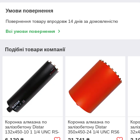
Умови повернення
Повернення товару впродовж 14 днів за домовленістю
Всі умови повернення
Подібні товари компанії
Коронка алмазна по
Коронка алмазна по
Коро
залізобетону Distar
залізобетону Distar
залі
132x450-10 1 1/4 UNC RS-
350x450-24 1/4 UNC RS6
32x4
TX
6 130
21 741
2 1