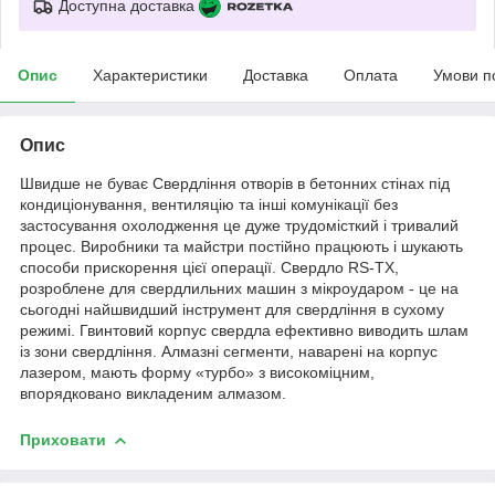
Доступна доставка
Опис
Характеристики
Доставка
Оплата
Умови п
Опис
Швидше не буває Свердління отворів в бетонних стінах під
кондиціонування, вентиляцію та інші комунікації без
застосування охолодження це дуже трудомісткий і тривалий
процес. Виробники та майстри постійно працюють і шукають
способи прискорення цієї операції. Свердло RS-TX,
розроблене для свердлильних машин з мікроударом - це на
сьогодні найшвидший інструмент для свердління в сухому
режимі. Гвинтовий корпус свердла ефективно виводить шлам
із зони свердління. Алмазні сегменти, наварені на корпус
лазером, мають форму «турбо» з високоміцним,
впорядковано викладеним алмазом.
Приховати