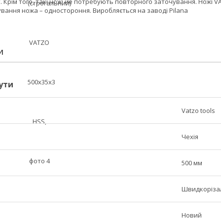
 Крім того, такі ножі не потребують повторного заточування. Ножі V
ування ножа – одностороння. Виробляється на заводі Pilana
И
ути
Vatzo tools
Чехія
500 мм
Швидкоріза
Новий