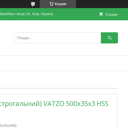
Кошик
дмайдан» місце 2А., Київ, Україна
Кошик
строгальний) VATZO 500x35x3 HSS
00x35x3HSS