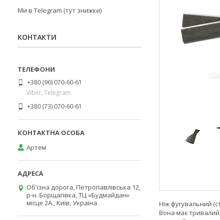
Ми в Telegram (тут знижки)
КОНТАКТИ
+380 (96) 070-60-61
Viber, Telegram
+380 (73) 070-60-61
Артем
Об'їзна дорога, Петропавлівська 12,
р-н. Борщагівка, ТЦ «Будмайдан»
місце 2А., Київ, Україна
Ніж фугувальний (с
Вона має тривалий 