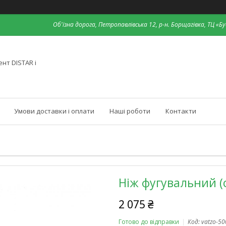
Об'їзна дорога, Петропавлівська 12, р-н. Борщагівка, ТЦ «Бу
нт DISTAR і
Умови доставки і оплати
Наші роботи
Контакти
Ніж фугувальний (
2 075 ₴
Готово до відправки
Код:
vatzo-5