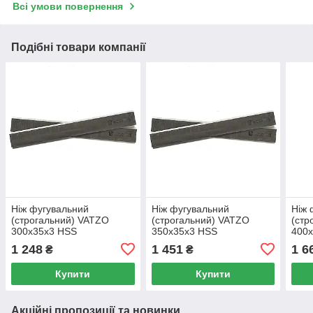
Всі умови повернення
Подібні товари компанії
Ніж фугувальний
Ніж фугувальний
Ніж 
(строгальний) VATZO
(строгальний) VATZO
(стр
300x35x3 HSS
350x35x3 HSS
400
1 248
1 451
1 6
₴
₴
Купити
Купити
Акційні пропозиції та новинки