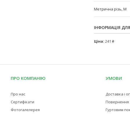
Метрична різь, М
ІНФОРМАЦІЯ ДЛ
Ціна:
241 ₴
ПРО КОМПАНІЮ
УМОВИ
Про нас
Доставка і о
Сертифікати
Повернення і
Фотогалелерея
Гуртовим по