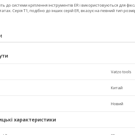
дять до системи кріплення інструментів ER і використовуються для фік
тах. Серія T1, подібно до інших серій ER, вказує на певний тип розмір
И
ути
Vatzo tools
Китай
Новий
ицькі характеристики