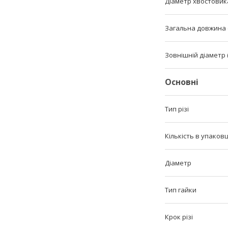
Діаметр хвостовика
Загальна довжина (
Зовнішній діаметр 
Основні
Тип різі
Кількість в упаковц
Діаметр
Тип гайки
Крок різі