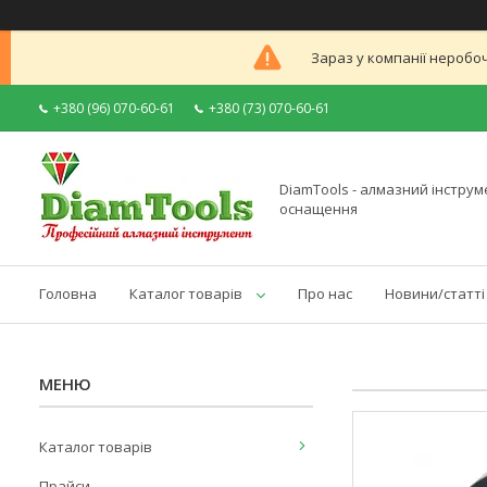
Зараз у компанії неробоч
+380 (96) 070-60-61
+380 (73) 070-60-61
DiamTools - алмазний інструме
оснащення
Головна
Каталог товарів
Про нас
Новини/статті
Каталог товарів
Прайси