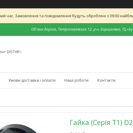
ий час. Замовлення та повідомлення будуть оброблені з 09:00 найближ
Об'їзна дорога, Петропавлівська 12, р-н. Борщагівка, ТЦ «Бу
нт DISTAR і
Умови доставки і оплати
Наші роботи
Контакти
Гайка (Серія T1) D