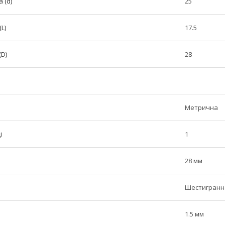
 (d)
25
L)
17.5
(D)
28
Метрична
і
1
28 мм
Шестигранн
1.5 мм