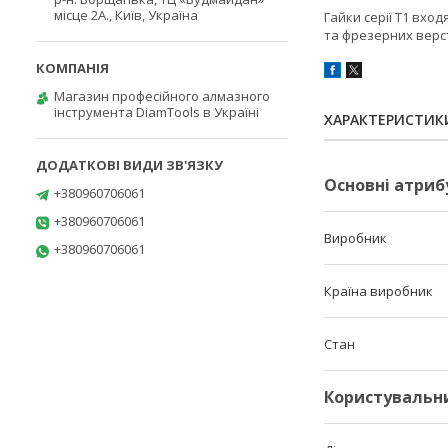
місце 2А., Київ, Україна
Гайки серії T1 вхо
та фрезерних верста
Магазин професійного алмазного
інструмента DiamTools в Україні
ХАРАКТЕРИСТИК
Основні атриб
+380960706061
+380960706061
Виробник
+380960706061
Країна виробник
Стан
Користувальн