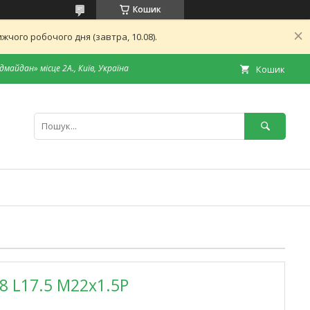
Кошик
чого робочого дня (завтра, 10.08).
дмайдан» місце 2А., Київ, Україна
Кошик
28 L17.5 M22x1.5P