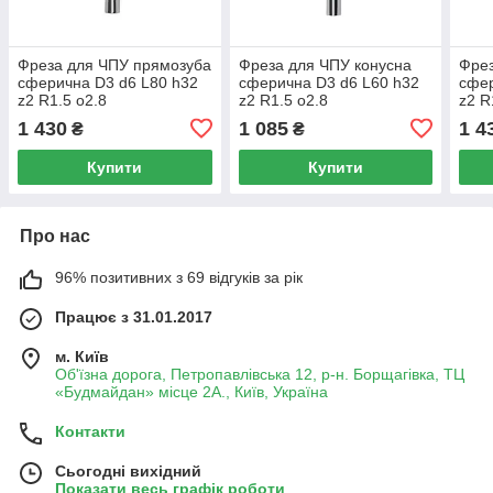
Фреза для ЧПУ прямозуба
Фреза для ЧПУ конусна
Фрез
сферична D3 d6 L80 h32
сферична D3 d6 L60 h32
сфер
z2 R1.5 о2.8
z2 R1.5 о2.8
z2 R
1 430
1 085
1 4
₴
₴
Купити
Купити
Про нас
96% позитивних з 69 відгуків за рік
Працює з 31.01.2017
м. Київ
Об'їзна дорога, Петропавлівська 12, р-н. Борщагівка, ТЦ
«Будмайдан» місце 2А., Київ, Україна
Контакти
Сьогодні вихідний
Показати весь графік роботи