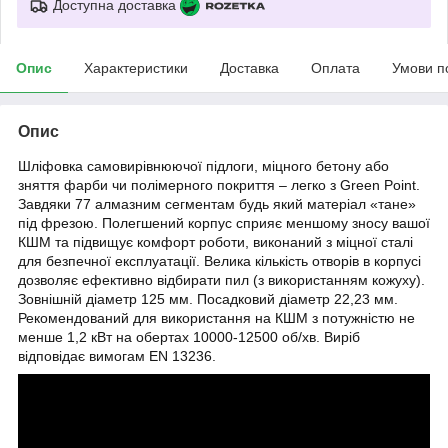
Доступна доставка
Опис
Характеристики
Доставка
Оплата
Умови п
Опис
Шліфовка самовирівнюючої підлоги, міцного бетону або
зняття фарби чи полімерного покриття – легко з Green Point.
Завдяки 77 алмазним сегментам будь який матеріал «тане»
під фрезою. Полегшений корпус сприяє меншому зносу вашої
КШМ та підвищує комфорт роботи, виконаний з міцної сталі
для безпечної експлуатації. Велика кількість отворів в корпусі
дозволяє ефективно відбирати пил (з використанням кожуху).
Зовнішній діаметр 125 мм. Посадковий діаметр 22,23 мм.
Рекомендований для використання на КШМ з потужністю не
менше 1,2 кВт на обертах 10000-12500 об/хв. Виріб
відповідає вимогам EN 13236.