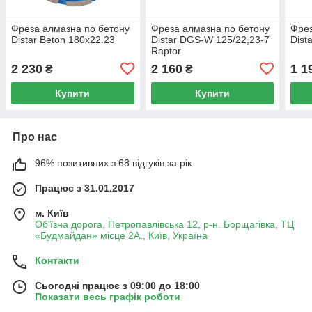
Фреза алмазна по бетону
Фреза алмазна по бетону
Фрез
Distar Beton 180x22.23
Distar DGS-W 125/22,23-7
Dist
Raptor
2 230
2 160
1 1
₴
₴
Купити
Купити
Про нас
96% позитивних з 68 відгуків за рік
Працює з 31.01.2017
м. Київ
Об'їзна дорога, Петропавлівська 12, р-н. Борщагівка, ТЦ
«Будмайдан» місце 2А., Київ, Україна
Контакти
Сьогодні працює з 09:00 до 18:00
Показати весь графік роботи