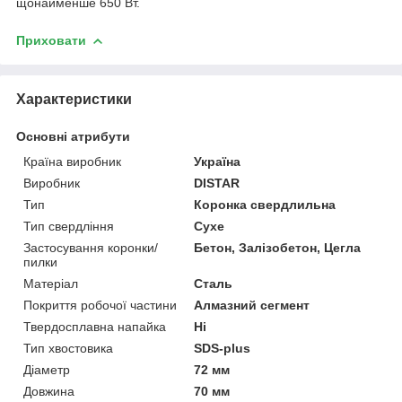
щонайменше 650 Вт.
Приховати
Характеристики
Основні атрибути
Країна виробник
Україна
Виробник
DISTAR
Тип
Коронка свердлильна
Тип свердління
Сухе
Застосування коронки/
Бетон, Залізобетон, Цегла
пилки
Матеріал
Сталь
Покриття робочої частини
Алмазний сегмент
Твердосплавна напайка
Ні
Тип хвостовика
SDS-plus
Діаметр
72 мм
Довжина
70 мм