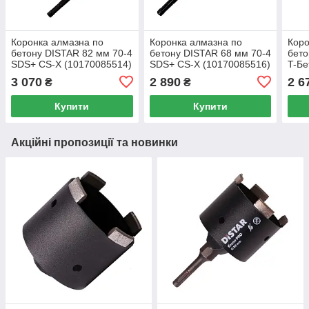
Коронка алмазна по
Коронка алмазна по
Коро
бетону DISTAR 82 мм 70-4
бетону DISTAR 68 мм 70-4
бето
SDS+ CS-X (10170085514)
SDS+ CS-X (10170085516)
T-Бе
3 070
2 890
2 6
₴
₴
Купити
Купити
Акційні пропозиції та новинки