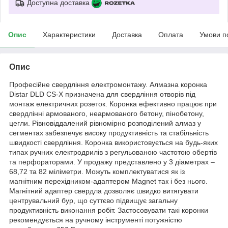
Доступна доставка
Опис
Характеристики
Доставка
Оплата
Умови п
Опис
Професійне свердління електромонтажу. Алмазна коронка
Distar DLD CS-X призначена для свердління отворів під
монтаж електричних розеток. Коронка ефективно працює при
свердлінні армованого, неармованого бетону, пінобетону,
цегли. Рівновіддалений рівномірно розподілений алмаз у
сегментах забезпечує високу продуктивність та стабільність
швидкості свердління. Коронка використовується на будь-яких
типах ручних електродрилів з регульованою частотою обертів
та перфораторами. У продажу представлено у 3 діаметрах –
68,72 та 82 міліметри. Можуть комплектуватися як із
магнітним перехідником-адаптером Magnet так і без нього.
Магнітний адаптер свердла дозволяє швидко витягувати
центрувальний бур, що суттєво підвищує загальну
продуктивність виконання робіт. Застосовувати такі коронки
рекомендується на ручному інструменті потужністю