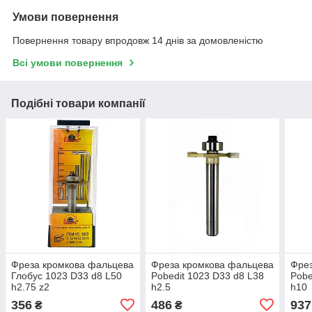
Умови повернення
Повернення товару впродовж 14 днів за домовленістю
Всі умови повернення
Подібні товари компанії
Фреза кромкова фальцева
Фреза кромкова фальцева
Фрез
Глобус 1023 D33 d8 L50
Pobedit 1023 D33 d8 L38
Pobe
h2.75 z2
h2.5
h10
356
486
937
₴
₴