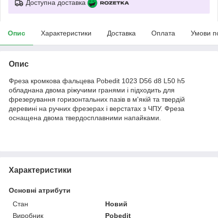
Доступна доставка
Опис
Характеристики
Доставка
Оплата
Умови п
Опис
Фреза кромкова фальцева Pobedit 1023 D56 d8 L50 h5
обладнана двома ріжучими гранями і підходить для
фрезерування горизонтальних пазів в м'якій та твердій
деревині на ручних фрезерах і верстатах з ЧПУ. Фреза
оснащена двома твердосплавними напайками.
Характеристики
Основні атрибути
Стан
Новий
Виробник
Pobedit