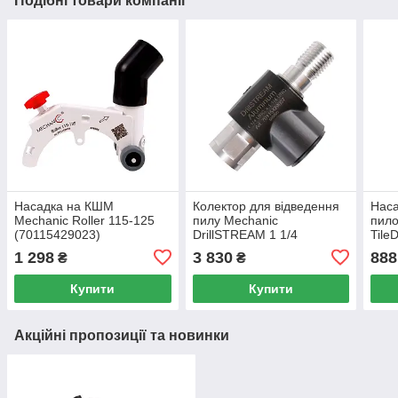
Подібні товари компанії
Насадка на КШМ
Колектор для відведення
Нас
Mechanic Roller 115-125
пилу Mechanic
пило
(70115429023)
DrillSTREAM 1 1/4
Tile
Aluminum (70115429037)
1 298
3 830
888
₴
₴
Купити
Купити
Акційні пропозиції та новинки