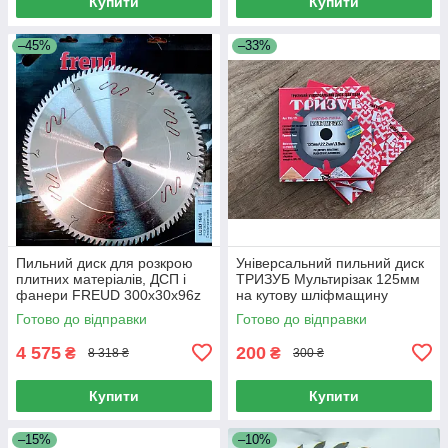
Купити
Купити
–45%
–33%
Пильний диск для розкрою
Універсальний пильний диск
плитних матеріалів, ДСП і
ТРИЗУБ Мультирізак 125мм
фанери FREUD 300х30х96z
на кутову шліфмащину
K3.2/2.2 (LU3D-1500)
(КШМ) (TRZ-125)
Готово до відправки
Готово до відправки
4 575
200
₴
₴
8 318 ₴
300 ₴
Купити
Купити
–15%
–10%