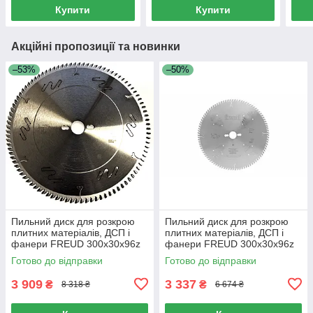
Купити
Купити
Акційні пропозиції та новинки
–53%
–50%
Пильний диск для розкрою
Пильний диск для розкрою
плитних матеріалів, ДСП і
плитних матеріалів, ДСП і
фанери FREUD 300х30х96z
фанери FREUD 300х30х96z
K3.2/2.2 (LU3D-0600)
K3.2/2.2 (LG3D-0600)
Готово до відправки
Готово до відправки
3 909
3 337
₴
₴
8 318 ₴
6 674 ₴