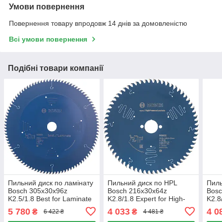
Умови повернення
Повернення товару впродовж 14 днів за домовленістю
Всі умови повернення
Подібні товари компанії
Пильний диск по ламінату
Пильний диск по HPL
Пиль
Bosch 305x30x96z
Bosch 216x30x64z
Bosc
K2.5/1.8 Best for Laminate
K2.8/1.8 Expert for High-
K2.8
Pressure Laminate
Pres
5 780
4 033
4 0
₴
₴
6 422 ₴
4 481 ₴