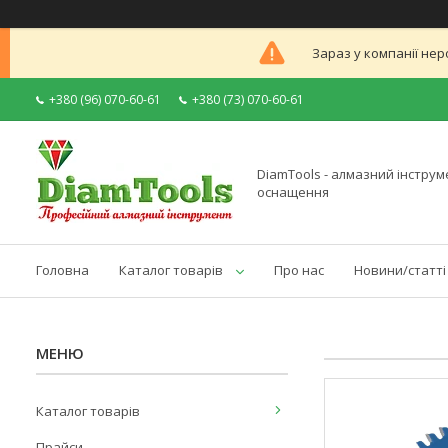
Зараз у компанії нер
+380 (96) 070-60-61
+380 (73) 070-60-61
DiamTools - алмазний інструме
оснащення
Головна
Каталог товарів
Про нас
Новини/статті
Каталог товарів
Прайси