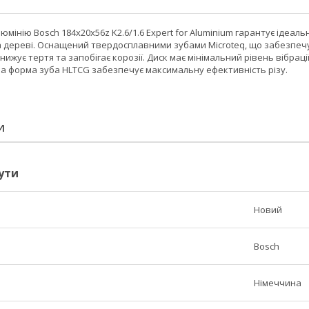
юмінію Bosch 184x20x56z K2.6/1.6 Expert for Aluminium гарантує ідеал
та дереві. Оснащений твердосплавними зубами Microteq, що забезпеч
знижує тертя та запобігає корозії. Диск має мінімальний рівень вібра
на форма зуба HLTCG забезпечує максимальну ефективність різу.
И
ути
Новий
Bosch
Німеччина