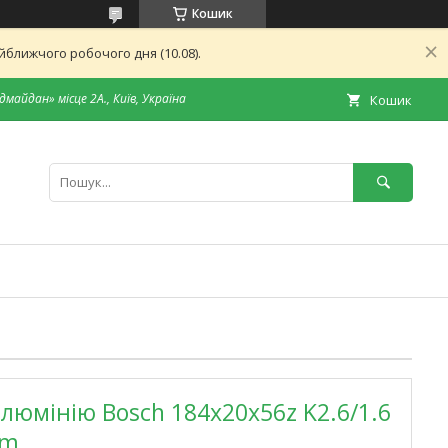
Кошик
ближчого робочого дня (10.08).
дмайдан» місце 2А., Київ, Україна
Кошик
люмінію Bosch 184x20x56z K2.6/1.6
um