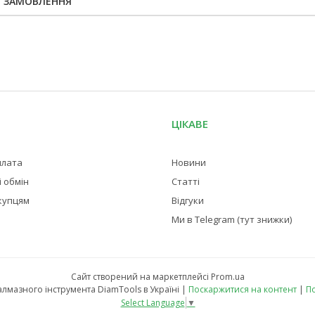
Я ЗАМОВЛЕННЯ
ЦІКАВЕ
плата
Новини
 обмін
Статті
купцям
Відгуки
Ми в Telegram (тут знижки)
Сайт створений на маркетплейсі
Prom.ua
Магазин професійного алмазного інструмента DiamTools в Україні |
Поскаржитися на контент
|
По
Select Language
▼