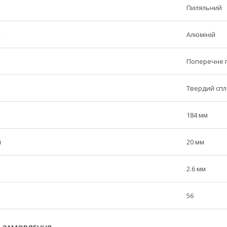
Пиляльний
у
Алюміній
Поперечне 
Твердий сп
184 мм
й
20 мм
2.6 мм
56