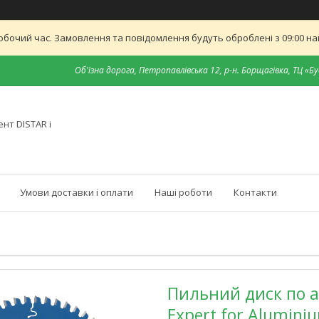
обочий час. Замовлення та повідомлення будуть оброблені з 09:00 най
Об'їзна дорога, Петропавлівська 12, р-н. Борщагівка, ТЦ «Бу
нт DISTAR і
Умови доставки і оплати
Наші роботи
Контакти
Пильний диск по а
Expert for Alumini