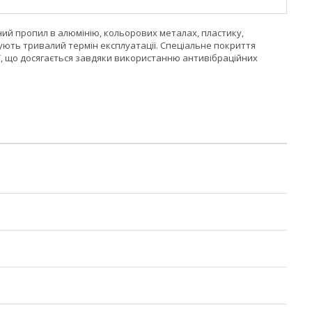
ьний пропил в алюмінію, кольорових металах, пластику,
ують тривалий термін експлуатації. Спеціальне покриття
ції, що досягається завдяки використанню антивібраційних