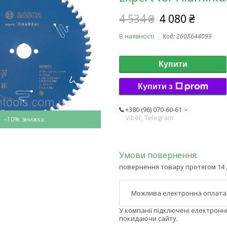
4 534 ₴
4 080 ₴
В наявності
Код:
2608644099
Купити
Купити з
+380 (96) 070-60-61
Viber, Telegram
–10%
повернення товару протягом 14 
У компанії підключені електронн
покидаючи сайту.