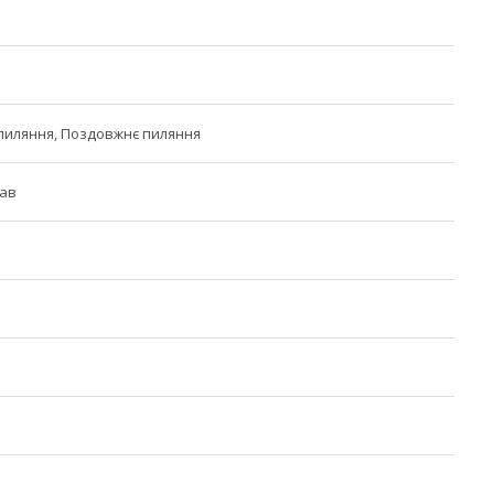
пиляння, Поздовжнє пиляння
лав