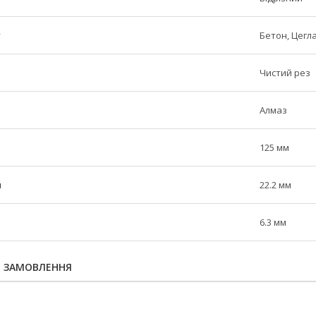
у
Бетон, Цегл
Чистий рез
Алмаз
125 мм
й
22.2 мм
6.3 мм
Я ЗАМОВЛЕННЯ