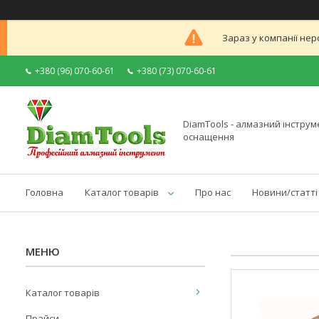
Зараз у компанії нер
+380 (96) 070-60-61
+380 (73) 070-60-61
DiamTools - алмазний інструме
оснащення
Головна
Каталог товарів
Про нас
Новини/статті
Каталог товарів
Прайси