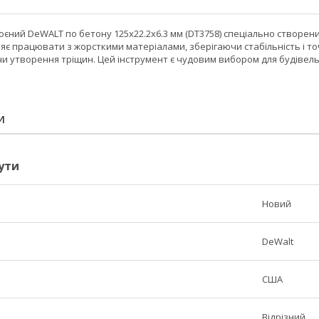
єний DeWALT по бетону 125x22.2x6.3 мм (DT3758) спеціально створени
яє працювати з жорсткими матеріалами, зберігаючи стабільність і то
чи утворення тріщин. Цей інструмент є чудовим вибором для будівельн
И
ути
Новий
DeWalt
США
Відрізний