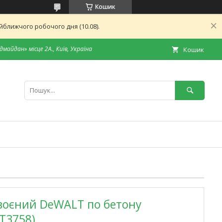
Кошик
ближчого робочого дня (10.08).
дмайдан» місце 2А., Київ, Україна
Кошик
воєний DeWALT по бетону
T3758)