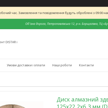
обочий час. Замовлення та повідомлення будуть оброблені з 09:00 най
Об'їзна дорога, Петропавлівська 12, р-н. Борщагівка, ТЦ «Бу
нт DISTAR і
Умови доставки і оплати
Наші роботи
Контакти
Диск алмазний зд
125x22.2x6.3 мм (D