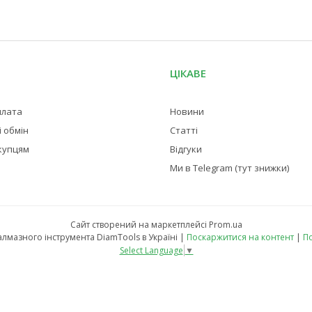
ЦІКАВЕ
плата
Новини
 обмін
Статті
купцям
Відгуки
Ми в Telegram (тут знижки)
Сайт створений на маркетплейсі
Prom.ua
Магазин професійного алмазного інструмента DiamTools в Україні |
Поскаржитися на контент
|
По
Select Language
▼