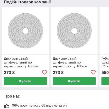
Подібні товари компанії
Диск алмазний
Диск алмазний
Губк
шліфувальний по
шліфувальний по
шліф
керамограніту 100мм
керамограніту 100мм
(YT-
№100 (YT-48201)
№200 (YT-48202)
273
273
550
₴
₴
Купити
Купити
Про нас
96% позитивних з 68 відгуків за рік