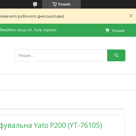
Кошик
лижчого робочого дня (сьогодні).
дмайдан» місце 2А., Київ, Україна
Кошик
фувальна Yato P200 (YT-76105)