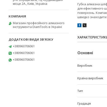
місце 2А., Київ, Україна
Губка алмазна шліф
для ефективного шл
поверхонь. Компакт
швидко знаходити 
Магазин професійного алмазного
інструмента DiamTools в Україні
ХАРАКТЕРИСТИК
+380960706061
Основні
+380960706061
+380960706061
Виробник
Країна виробник
Тип
Градація