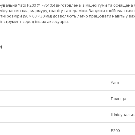
увальна Yato P200 (YT-76105) виготовлена із міцної гуми та оснаще
іфування скла, мармуру, граніту та кераміки. Завдяки своїй еластичн
ні розміри (90 × 60 × 30 мм) дозволяють легко працювати навіть у в
інструмент серед інших аксесуарів.
И
Yato
Польща
Шліфувальн
Р200