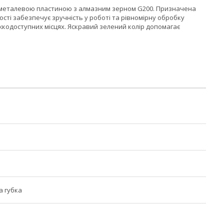
на металевою пластиною з алмазним зерном G200. Призначена
ості забезпечує зручність у роботі та рівномірну обробку
ажкодоступних місцях. Яскравий зелений колір допомагає
а губка