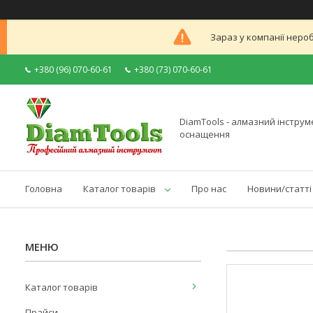
Зараз у компанії неро
+380 (96) 070-60-61
+380 (73) 070-60-61
DiamTools - алмазний інструме
оснащення
Головна
Каталог товарів
Про нас
Новини/статті
Каталог товарів
Прайси