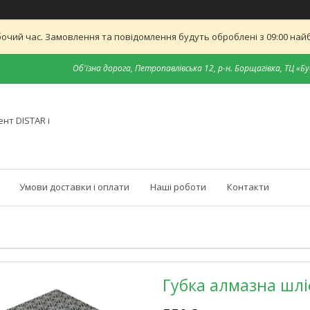
бочий час. Замовлення та повідомлення будуть оброблені з 09:00 найб
Об'їзна дорога, Петропавлівська 12, р-н. Борщагівка, ТЦ «Бу
нт DISTAR і
Умови доставки і оплати
Наші роботи
Контакти
Губка алмазна шлі