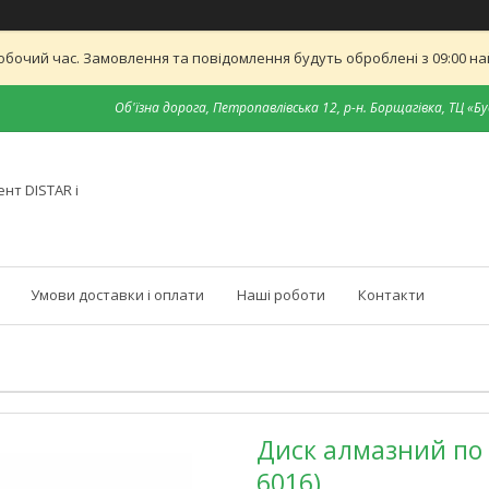
обочий час. Замовлення та повідомлення будуть оброблені з 09:00 най
Об'їзна дорога, Петропавлівська 12, р-н. Борщагівка, ТЦ «Бу
нт DISTAR і
Умови доставки і оплати
Наші роботи
Контакти
Диск алмазний по к
6016)