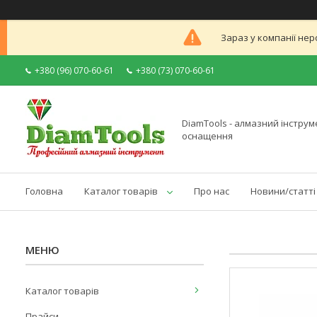
Зараз у компанії нер
+380 (96) 070-60-61
+380 (73) 070-60-61
DiamTools - алмазний інструме
оснащення
Головна
Каталог товарів
Про нас
Новини/статті
Каталог товарів
Прайси