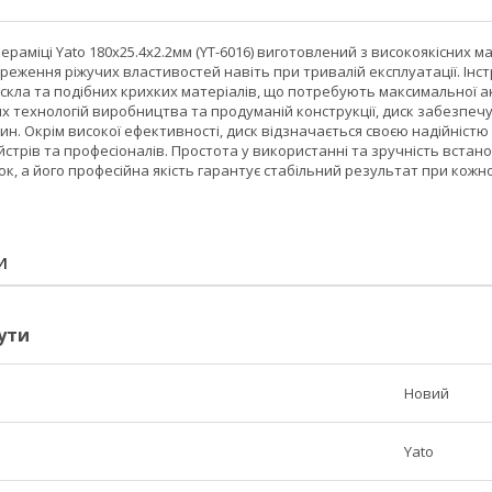
раміці Yato 180x25.4x2.2мм (YT-6016) виготовлений з високоякісних мат
еження ріжучих властивостей навіть при тривалій експлуатації. Інс
 скла та подібних крихких матеріалів, що потребують максимальної а
их технологій виробництва та продуманій конструкції, диск забезпе
щин. Окрім високої ефективності, диск відзначається своєю надійніст
йстрів та професіоналів. Простота у використанні та зручність вст
к, а його професійна якість гарантує стабільний результат при кожно
И
ути
Новий
Yato