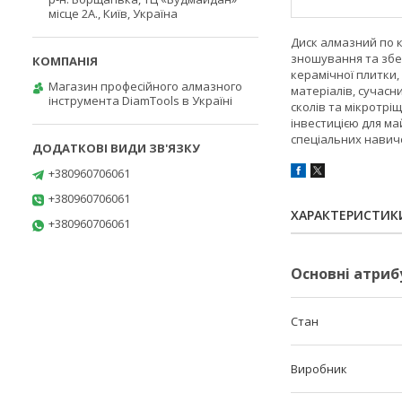
місце 2А., Київ, Україна
Диск алмазний по ке
зношування та збер
керамічної плитки,
Магазин професійного алмазного
матеріалів, сучасн
інструмента DiamTools в Україні
сколів та мікротрі
інвестицією для ма
спеціальних навичо
+380960706061
+380960706061
ХАРАКТЕРИСТИК
+380960706061
Основні атриб
Стан
Виробник