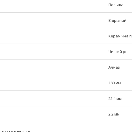
Польща
Відрізний
у
Керамічна п
Чистий рез
Алмаз
180 мм
й
25.4 мм
2.2 мм