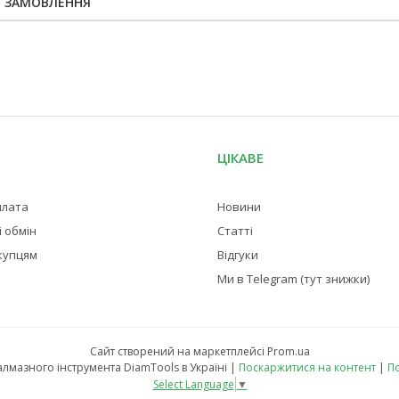
Я ЗАМОВЛЕННЯ
ЦІКАВЕ
плата
Новини
 обмін
Статті
купцям
Відгуки
Ми в Telegram (тут знижки)
Сайт створений на маркетплейсі
Prom.ua
Магазин професійного алмазного інструмента DiamTools в Україні |
Поскаржитися на контент
|
По
Select Language
▼