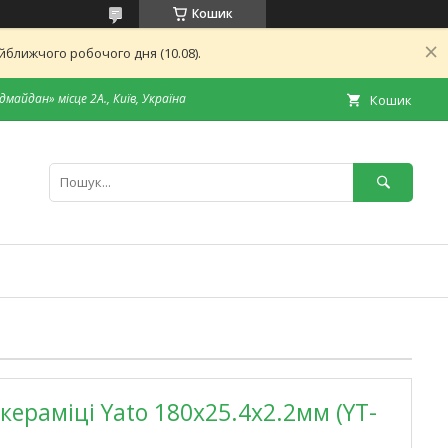
Кошик
ближчого робочого дня (10.08).
дмайдан» місце 2А., Київ, Україна
Кошик
ераміці Yato 180x25.4x2.2мм (YT-