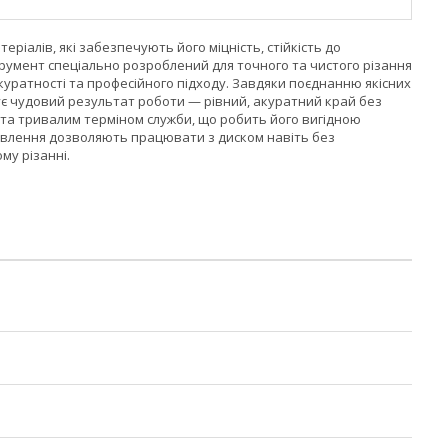
еріалів, які забезпечують його міцність, стійкість до
трумент спеціально розроблений для точного та чистого різання
куратності та професійного підходу. Завдяки поєднанню якісних
чує чудовий результат роботи — рівний, акуратний край без
ю та тривалим терміном служби, що робить його вигідною
ановлення дозволяють працювати з диском навіть без
му різанні.