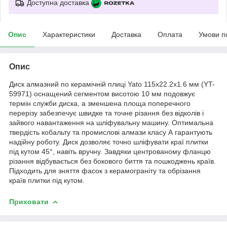
Доступна доставка
Опис
Характеристики
Доставка
Оплата
Умови п
Опис
Диск алмазний по керамічній плиці Yato 115x22.2x1.6 мм (YT-
59971) оснащений сегментом висотою 10 мм подовжує
термін служби диска, а зменшена площа поперечного
перерізу забезпечує швидке та точне різання без відколів і
зайвого навантаження на шліфувальну машину. Оптимальна
твердість кобальту та промислові алмази класу А гарантують
надійну роботу. Диск дозволяє точно шліфувати краї плитки
під кутом 45°, навіть вручну. Завдяки центрованому фланцю
різання відбувається без бокового биття та пошкоджень країв.
Підходить для зняття фасок з керамограніту та обрізання
країв плитки під кутом.
Приховати