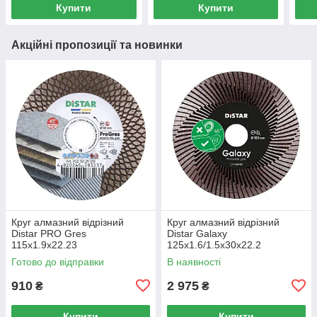
Купити
Купити
Акційні пропозиції та новинки
Круг алмазний вiдрiзний
Круг алмазний вiдрiзний
Distar PRO Gres
Distar Galaxy
115x1.9x22.23
125x1.6/1.5x30x22.2
Готово до відправки
В наявності
910
2 975
₴
₴
Купити
Купити