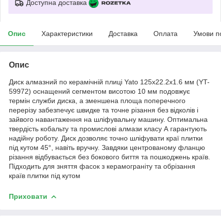
Доступна доставка
Опис
Характеристики
Доставка
Оплата
Умови п
Опис
Диск алмазний по керамічній плиці Yato 125x22.2x1.6 мм (YT-
59972) оснащений сегментом висотою 10 мм подовжує
термін служби диска, а зменшена площа поперечного
перерізу забезпечує швидке та точне різання без відколів і
зайвого навантаження на шліфувальну машину. Оптимальна
твердість кобальту та промислові алмази класу А гарантують
надійну роботу. Диск дозволяє точно шліфувати краї плитки
під кутом 45°, навіть вручну. Завдяки центрованому фланцю
різання відбувається без бокового биття та пошкоджень країв.
Підходить для зняття фасок з керамограніту та обрізання
країв плитки під кутом
Приховати