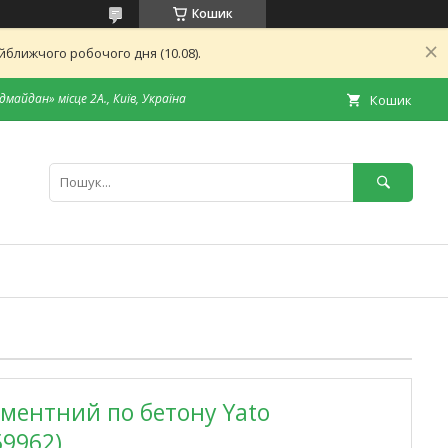
Кошик
ближчого робочого дня (10.08).
дмайдан» місце 2А., Київ, Україна
Кошик
ментний по бетону Yato
59962)