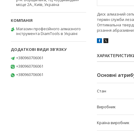
місце 2А., Київ, Україна
Диск алмазний сегм
термін служби леза
Оптимальна твердіс
Магазин професійного алмазного
різання абразивних 
інструмента DiamTools в Україні
ХАРАКТЕРИСТИК
+380960706061
+380960706061
+380960706061
Основні атриб
Стан
Виробник
Країна виробник