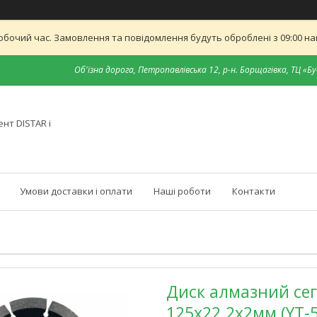
обочий час. Замовлення та повідомлення будуть оброблені з 09:00 най
Об'їзна дорога, Петропавлівська 12, р-н. Борщагівка, ТЦ «Бу
нт DISTAR і
Умови доставки і оплати
Наші роботи
Контакти
Диск алмазний сег
125x22.2x2мм (YT-