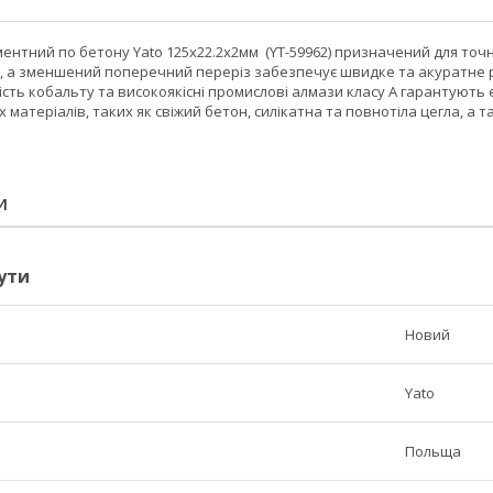
ентний по бетону Yato 125x22.2x2мм (YT-59962) призначений для точн
, а зменшений поперечний переріз забезпечує швидке та акуратне рі
ть кобальту та високоякісні промислові алмази класу А гарантують е
матеріалів, таких як свіжий бетон, силікатна та повнотіла цегла, а т
И
ути
Новий
Yato
Польща