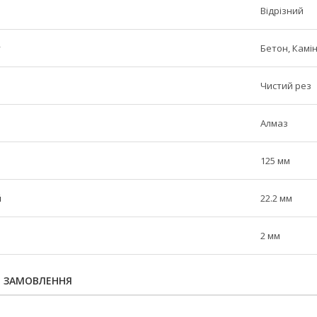
Відрізний
у
Бетон, Камі
Чистий рез
Алмаз
125 мм
й
22.2 мм
2 мм
Я ЗАМОВЛЕННЯ