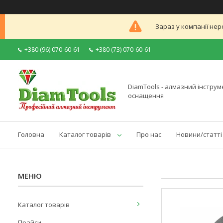
Зараз у компанії нер
+380 (96) 070-60-61
+380 (73) 070-60-61
DiamTools - алмазний інструме
оснащення
Головна
Каталог товарів
Про нас
Новини/статті
Каталог товарів
Прайси