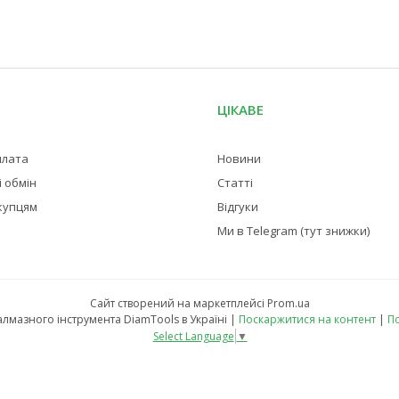
ЦІКАВЕ
плата
Новини
 обмін
Статті
купцям
Відгуки
Ми в Telegram (тут знижки)
Сайт створений на маркетплейсі
Prom.ua
Магазин професійного алмазного інструмента DiamTools в Україні |
Поскаржитися на контент
|
По
Select Language
▼