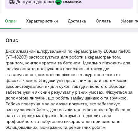
Доступна доставка
Опис
Характеристики
Доставка
Оплата
Умови п
Опис
Диск алмазний шліфувальний по керамограніту 100мм №400
(YT-48203)
застосовується для роботи з керамогранітом,
гранітом, конгломератом та бетоном. Ідеально підходить для
шліфування та полірування поверхонь, а також для
згладжування кромок після різання та акуратного зняття
фасок з кромок. Завдяки універсальним властивостям може
використовуватися як для сухої, так і для вологого обробки,
забезпечуючи якісний результат у різних умовах.
Фіксується за
допомогою липучки, що робить заміну швидкою та зручною.
Робоча поверхня має алмазне покриття, яке забезпечує
високу зносостійкість, довговічність та ефективне оброблення
навіть твердих матеріалів. Інструмент підходить для
професійного та побутового використання при виконанні
облицювальних, монтажних та ремонтних робіт.м