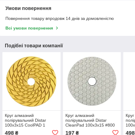
Умови повернення
Повернення товару впродовж 14 днів за домовленістю
Всі умови повернення
Подібні товари компанії
Круг алмазний
Круг алмазний
Круг
полірувальний Distar
полірувальний Distar
полі
100x3x15 CoolPAD 1
CleanPad 100x3x15 #800
100x
498
197
498
₴
₴