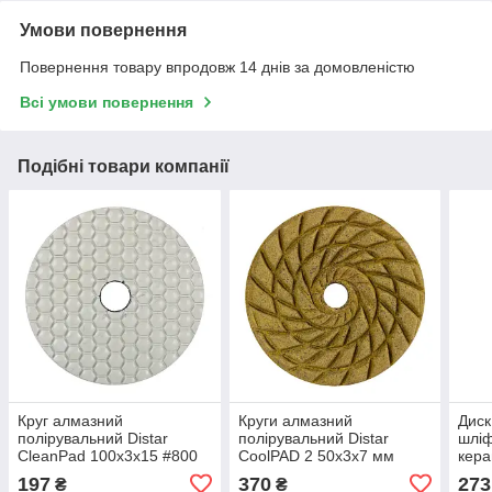
Умови повернення
Повернення товару впродовж 14 днів за домовленістю
Всі умови повернення
Подібні товари компанії
Круг алмазний
Круги алмазний
Диск
полірувальний Distar
полірувальний Distar
шліф
CleanPad 100x3x15 #800
CoolPAD 2 50x3x7 мм
кера
№100
197
370
273
₴
₴