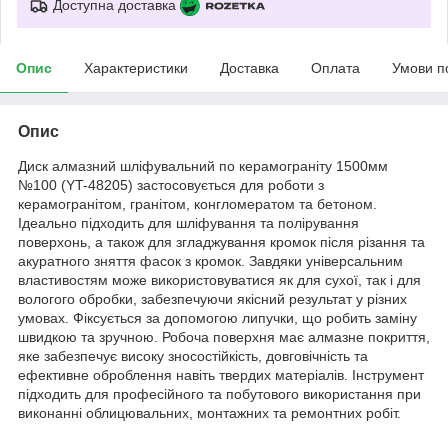
Доступна доставка
Опис
Характеристики
Доставка
Оплата
Умови п
Опис
Диск алмазний шліфувальний по керамограніту 1500мм
№100 (YT-48205)
застосовується для роботи з
керамогранітом, гранітом, конгломератом та бетоном.
Ідеально підходить для шліфування та полірування
поверхонь, а також для згладжування кромок після різання та
акуратного зняття фасок з кромок. Завдяки універсальним
властивостям може використовуватися як для сухої, так і для
вологого обробки, забезпечуючи якісний результат у різних
умовах.
Фіксується за допомогою липучки, що робить заміну
швидкою та зручною. Робоча поверхня має алмазне покриття,
яке забезпечує високу зносостійкість, довговічність та
ефективне оброблення навіть твердих матеріалів. Інструмент
підходить для професійного та побутового використання при
виконанні облицювальних, монтажних та ремонтних робіт.