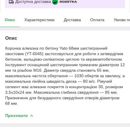
Доступна доставка
Опис
Характеристики
Доставка
Оплата
Умови п
Опис
Коронка алмазна по бетону Yato 68мм шестигранний
хвостовик (YT-6045) застосовується для роботи з затверділим
бетоном, кальцієво-силікатною цеглою та керамзитобетоном.
Інструмент оснащений шестигранним тримачем діаметром 12
мм та різьбою M16. Діаметр свердла становить 65 мм,
максимальна частота обертання — 1030 обертів за хвилину, а
максимальна лінійна швидкість диска — 80 м/с. Ріжучий
сегмент має алмазне покриття із концентрацією 30, розміром
3,5х10х24 мм. Максимальна глибина свердління — 85 мм.
Призначене для безударного свердління отворів діаметром
68 мм.
Приховати