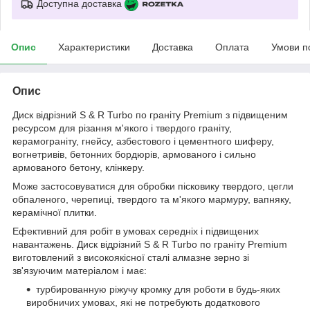
Доступна доставка
Опис
Характеристики
Доставка
Оплата
Умови п
Опис
Диск відрізний S & R Turbo по граніту Premium з підвищеним
ресурсом для різання м'якого і твердого граніту,
керамограніту, гнейсу, азбестового і цементного шиферу,
вогнетривів, бетонних бордюрів, армованого і сильно
армованого бетону, клінкеру.
Може застосовуватися для обробки пісковику твердого, цегли
обпаленого, черепиці, твердого та м'якого мармуру, вапняку,
керамічної плитки.
Ефективний для робіт в умовах середніх і підвищених
навантажень. Диск відрізний S & R Turbo по граніту Premium
виготовлений з високоякісної сталі алмазне зерно зі
зв'язуючим матеріалом і має:
турбированную ріжучу кромку для роботи в будь-яких
виробничих умовах, які не потребують додаткового