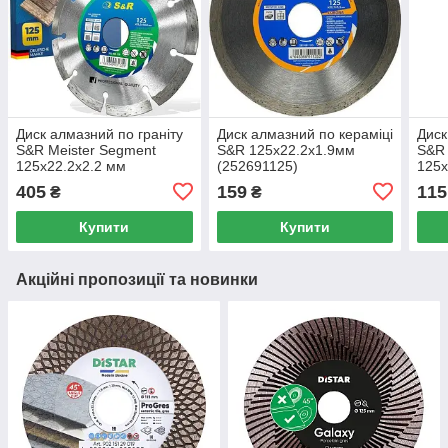
Диск алмазний по граніту
Диск алмазний по кераміці
Диск
S&R Meister Segment
S&R 125x22.2x1.9мм
S&R
125x22.2x2.2 мм
(252691125)
125x
(252445125)
(252
405
159
115
₴
₴
Купити
Купити
Акційні пропозиції та новинки