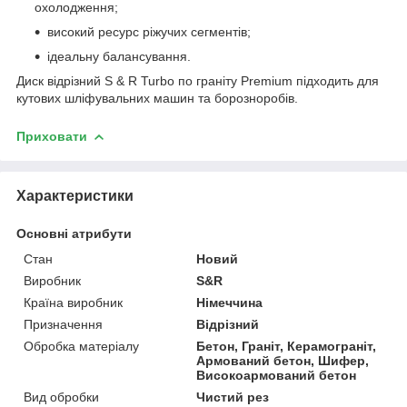
охолодження;
високий ресурс ріжучих сегментів;
ідеальну балансування.
Диск відрізний S & R Turbo по граніту Premium підходить для
кутових шліфувальних машин та борозноробів.
Приховати
Характеристики
Основні атрибути
Стан
Новий
Виробник
S&R
Країна виробник
Німеччина
Призначення
Відрізний
Обробка матеріалу
Бетон, Граніт, Керамограніт,
Армований бетон, Шифер,
Високоармований бетон
Вид обробки
Чистий рез