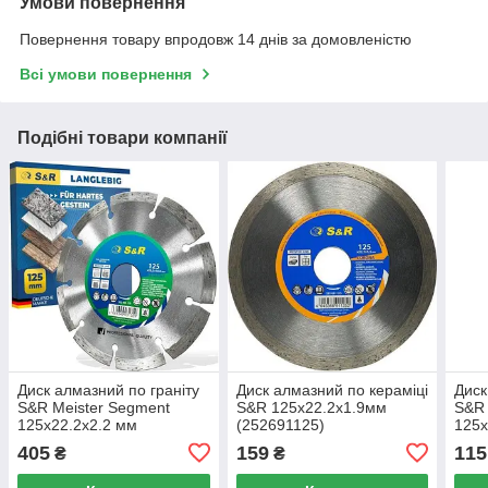
Умови повернення
Повернення товару впродовж 14 днів за домовленістю
Всі умови повернення
Подібні товари компанії
Диск алмазний по граніту
Диск алмазний по кераміці
Диск
S&R Meister Segment
S&R 125x22.2x1.9мм
S&R
125x22.2x2.2 мм
(252691125)
125x
(252445125)
(252
405
159
115
₴
₴