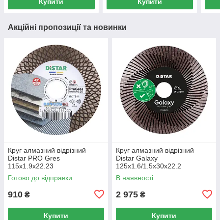
Купити
Купити
Акційні пропозиції та новинки
Круг алмазний вiдрiзний
Круг алмазний вiдрiзний
Distar PRO Gres
Distar Galaxy
115x1.9x22.23
125x1.6/1.5x30x22.2
Готово до відправки
В наявності
910
2 975
₴
₴
Купити
Купити