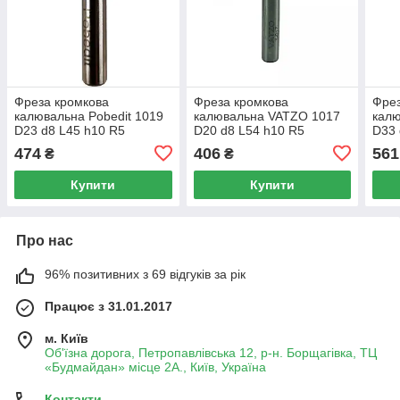
Фреза кромкова
Фреза кромкова
Фрез
калювальна Pobedit 1019
калювальна VATZO 1017
калю
D23 d8 L45 h10 R5
D20 d8 L54 h10 R5
D33 
474
406
561
₴
₴
Купити
Купити
Про нас
96% позитивних з 69 відгуків за рік
Працює з 31.01.2017
м. Київ
Об'їзна дорога, Петропавлівська 12, р-н. Борщагівка, ТЦ
«Будмайдан» місце 2А., Київ, Україна
Контакти