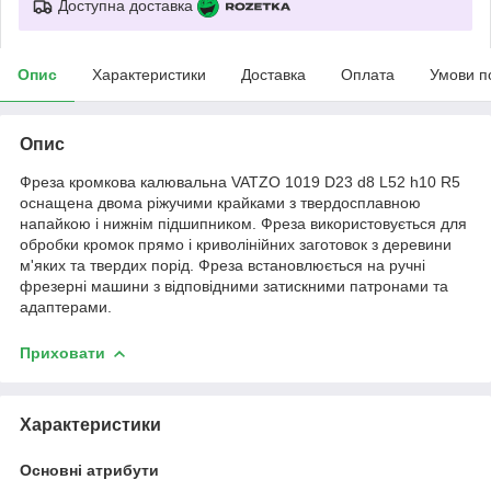
Доступна доставка
Опис
Характеристики
Доставка
Оплата
Умови п
Опис
Фреза кромкова калювальна VATZO 1019 D23 d8 L52 h10 R5
оснащена двома ріжучими крайками з твердосплавною
напайкою і нижнім підшипником. Фреза використовується для
обробки кромок прямо і криволінійних заготовок з деревини
м'яких та твердих порід. Фреза встановлюється на ручні
фрезерні машини з відповідними затискними патронами та
адаптерами.
Приховати
Характеристики
Основні атрибути