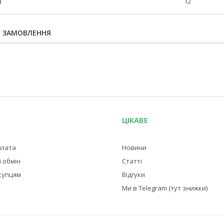
)
12
Я ЗАМОВЛЕННЯ
ЦІКАВЕ
плата
Новини
 обмін
Статті
купцям
Відгуки
Ми в Telegram (тут знижки)