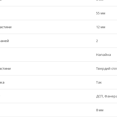
55 мм
частини
12 мм
граней
2
Напайна
астини
Твердий сп
ика
Так
у
ДСП, Фанера
8 мм