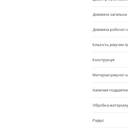
Довжина загальна
Довжина робочої 
Кількість ріжучих 
Конструкція
Матеріал ріжучої ч
Наличие подшипн
Обробка матеріал
Радіус