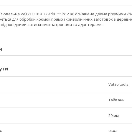
лювальна VATZO 1019 D29 d8 L55 h12 R8 оснащена двома ріжучими к
ться для обробки кромок прямо і криволінійних заготовок з деревин
 відповідними затискними патронами та адаптерами.
И
ути
Vatzo tools
Тайвань
29 мм
а
8 мм