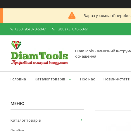
Зараз у компанії неробоч
+380 (96) 070-60-61
+380 (73) 070-60-61
DiamTools - алмазний інструме
оснащення
Головна
Каталог товарів
Про нас
Новини/статті
Каталог товарів
Прайси