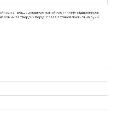
райками з твердосплавною напайкою і нижнім підшипником.
и м'яких та твердих порід. Фреза встановлюється на ручні