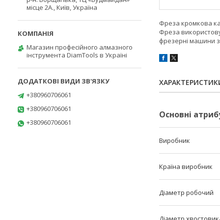
місце 2А., Київ, Україна
Фреза кромкова ка
Фреза використовує
фрезерні машини з
Магазин професійного алмазного
інструмента DiamTools в Україні
ХАРАКТЕРИСТИК
+380960706061
+380960706061
Основні атриб
+380960706061
Виробник
Країна виробник
Діаметр робочий
Діаметр хвостовик