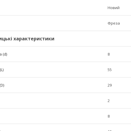
Новий
Фреза
ицькі характеристики
 (d)
8
L)
55
(D)
29
2
8