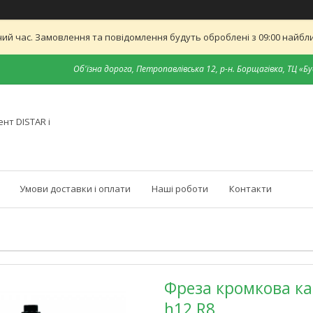
ий час. Замовлення та повідомлення будуть оброблені з 09:00 найближ
Об'їзна дорога, Петропавлівська 12, р-н. Борщагівка, ТЦ «Бу
нт DISTAR і
Умови доставки і оплати
Наші роботи
Контакти
Фреза кромкова ка
h12 R8