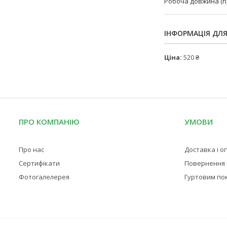
Робоча довжина (h
ІНФОРМАЦІЯ ДЛ
Ціна:
520 ₴
ПРО КОМПАНІЮ
УМОВИ
Про нас
Доставка і о
Сертифікати
Повернення і
Фотогалелерея
Гуртовим по