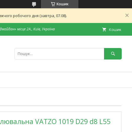
Кошик
чого робочого дня (завтра, 07.08).
дмайдан» місце 2А., Київ, Україна
Кошик
лювальна VATZO 1019 D29 d8 L55