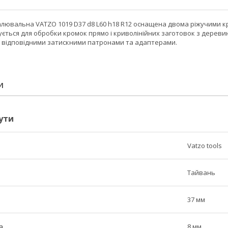
лювальна VATZO 1019 D37 d8 L60 h18 R12 оснащена двома ріжучими 
ться для обробки кромок прямо і криволінійних заготовок з деревин
 відповідними затискними патронами та адаптерами.
И
ути
Vatzo tools
Тайвань
37 мм
а
8 мм