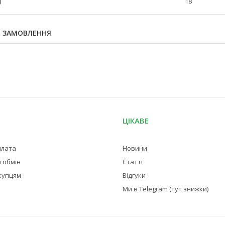
)
18
Я ЗАМОВЛЕННЯ
ЦІКАВЕ
плата
Новини
 обмін
Статті
купцям
Відгуки
Ми в Telegram (тут знижки)