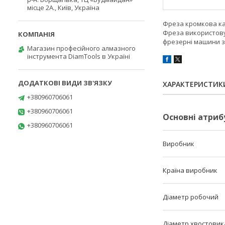
місце 2А., Київ, Україна
Фреза кромкова ка
Фреза використовує
фрезерні машини з
Магазин професійного алмазного
інструмента DiamTools в Україні
ХАРАКТЕРИСТИК
+380960706061
+380960706061
Основні атриб
+380960706061
Виробник
Країна виробник
Діаметр робочий
Діаметр хвостовик