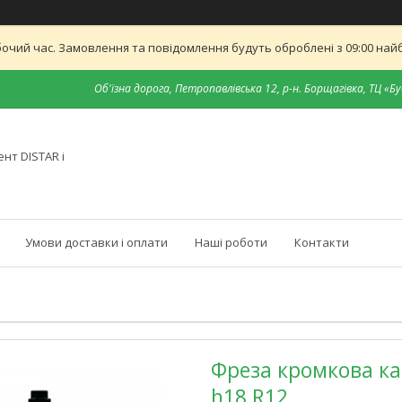
бочий час. Замовлення та повідомлення будуть оброблені з 09:00 найб
Об'їзна дорога, Петропавлівська 12, р-н. Борщагівка, ТЦ «Бу
нт DISTAR і
Умови доставки і оплати
Наші роботи
Контакти
Фреза кромкова ка
h18 R12