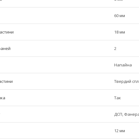
60 мм
частини
18 мм
граней
2
Напайна
астини
Твердий сп
ика
Так
у
ДСП, Фанера
12 мм