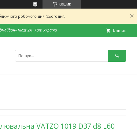
Кошик
лижчого робочого дня (сьогодні).
дмайдан» місце 2А., Київ, Україна
Кошик
лювальна VATZO 1019 D37 d8 L60