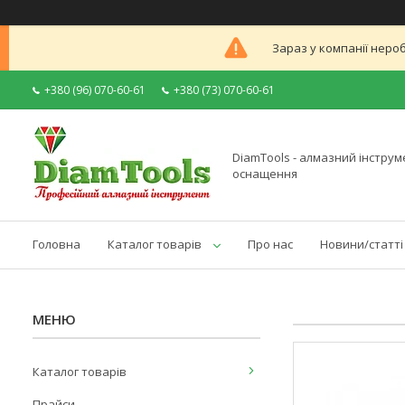
Зараз у компанії неро
+380 (96) 070-60-61
+380 (73) 070-60-61
DiamTools - алмазний інструме
оснащення
Головна
Каталог товарів
Про нас
Новини/статті
Каталог товарів
Прайси