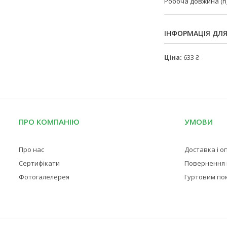
Робоча довжина (h
ІНФОРМАЦІЯ ДЛ
Ціна:
633 ₴
ПРО КОМПАНІЮ
УМОВИ
Про нас
Доставка і о
Сертифікати
Повернення і
Фотогалелерея
Гуртовим по