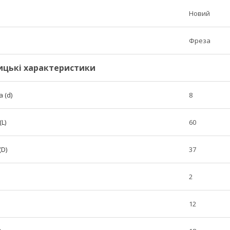
Новий
Фреза
ицькі характеристики
 (d)
8
L)
60
(D)
37
2
12