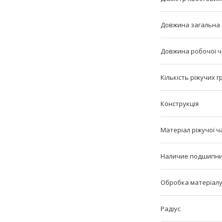
Довжина загальна
Довжина робочої 
Кількість ріжучих 
Конструкція
Матеріал ріжучої ч
Наличие подшипн
Обробка матеріал
Радіус