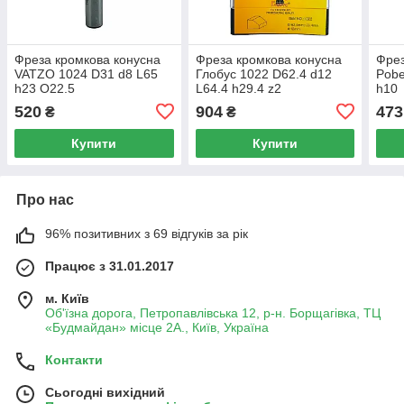
Фреза кромкова конусна
Фреза кромкова конусна
Фрез
VATZO 1024 D31 d8 L65
Глобус 1022 D62.4 d12
Pobe
h23 O22.5
L64.4 h29.4 z2
h10
520
904
473
₴
₴
Купити
Купити
Про нас
96% позитивних з 69 відгуків за рік
Працює з 31.01.2017
м. Київ
Об'їзна дорога, Петропавлівська 12, р-н. Борщагівка, ТЦ
«Будмайдан» місце 2А., Київ, Україна
Контакти
Сьогодні вихідний