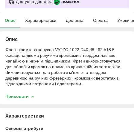
Доступна доставка
Опис
Характеристики
Доставка
Оплата
Умови п
Опис
Фреза кромкова конусна VATZO 1022 D40 d8 L62 h18.5
оснащена двома ріжучими кромками з твердосплавною
напайкою и нижнім підшипником. Фрези використовується
для обробки кромок на прямо та криволінійних заготовках.
Використовуються для роботи з м'якою та твердою
деревиною на ручних фрезерних і кромкових верстатах з
відповідними патронами і адаптерами.
Приховати
Характеристики
Основні атрибути