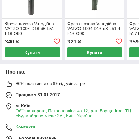
Фреза пазова V-подібна
Фреза пазова V-подібна
Фрез
VATZO 1004 D16 d6 L51
VATZO 1004 D16 d8 L51.4
VATZ
h16 O90
h16 O90
h17.
340
321
359
₴
₴
Купити
Купити
Про нас
96% позитивних з 69 відгуків за рік
Працює з 31.01.2017
м. Київ
Об'їзна дорога, Петропавлівська 12, р-н. Борщагівка, ТЦ
«Будмайдан» місце 2А., Київ, Україна
Контакти
Сьогодні вихідний