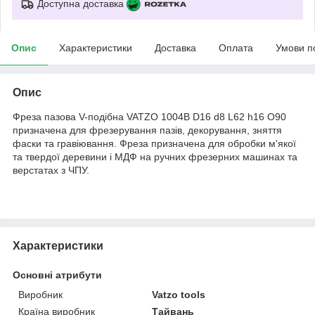
Доступна доставка
Опис
Характеристики
Доставка
Оплата
Умови п
Опис
Фреза пазова V-подібна VATZO 1004B D16 d8 L62 h16 O90
призначена для фрезерування пазів, декорування, зняття
фаски та гравіювання. Фреза призначена для обробки м'якої
та твердої деревини і МДФ на ручних фрезерних машинах та
верстатах з ЧПУ.
Характеристики
Основні атрибути
Виробник
Vatzo tools
Країна виробник
Тайвань