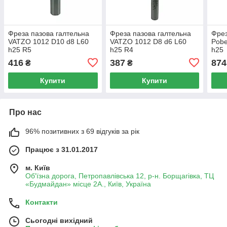
Фреза пазова галтельна
Фреза пазова галтельна
Фрез
VATZO 1012 D10 d8 L60
VATZO 1012 D8 d6 L60
Pobe
h25 R5
h25 R4
h25
416
387
874
₴
₴
Купити
Купити
Про нас
96% позитивних з 69 відгуків за рік
Працює з 31.01.2017
м. Київ
Об'їзна дорога, Петропавлівська 12, р-н. Борщагівка, ТЦ
«Будмайдан» місце 2А., Київ, Україна
Контакти
Сьогодні вихідний