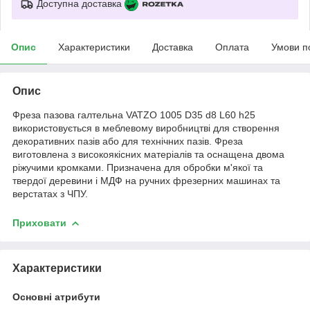
Доступна доставка
Опис
Характеристики
Доставка
Оплата
Умови п
Опис
Фреза пазова галтельна VATZO 1005 D35 d8 L60 h25
використовується в меблевому виробництві для створення
декоративних пазів або для технічних пазів. Фреза
виготовлена з високоякісних матеріалів та оснащена двома
ріжучими кромками. Призначена для обробки м'якої та
твердої деревини і МДФ на ручних фрезерних машинах та
верстатах з ЧПУ.
Приховати
Характеристики
Основні атрибути