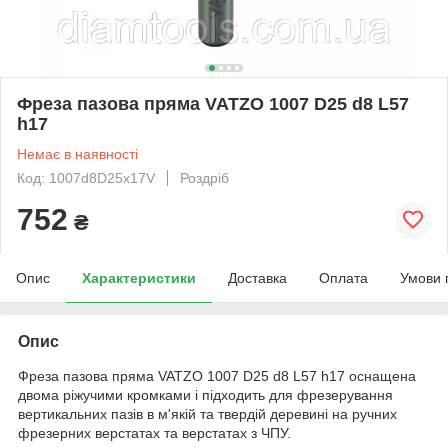
Фреза пазова пряма VATZO 1007 D25 d8 L57
h17
Немає в наявності
Код: 1007d8D25x17V
Роздріб
752
₴
Опис
Характеристики
Доставка
Оплата
Умови 
Опис
Фреза пазова пряма VATZO 1007 D25 d8 L57 h17 оснащена
двома ріжучими кромками і підходить для фрезерування
вертикальних пазів в м'якій та твердій деревині на ручних
фрезерних верстатах та верстатах з ЧПУ.