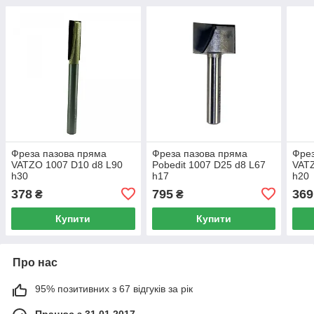
Фреза пазова пряма
Фреза пазова пряма
Фрез
VATZO 1007 D10 d8 L90
Pobedit 1007 D25 d8 L67
VATZ
h30
h17
h20
378
795
369
₴
₴
Купити
Купити
Про нас
95% позитивних з 67 відгуків за рік
Працює з 31.01.2017