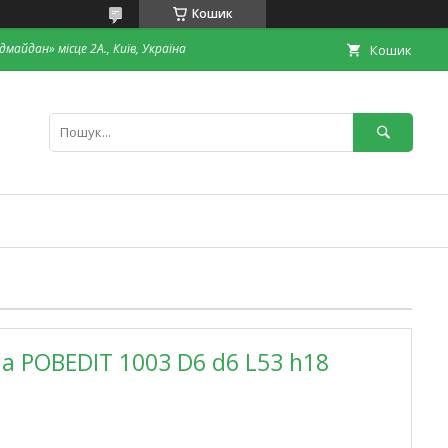
Кошик
дмайдан» місце 2А., Київ, Україна
Кошик
а POBEDIT 1003 D6 d6 L53 h18