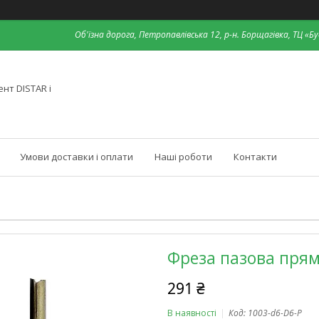
Об'їзна дорога, Петропавлівська 12, р-н. Борщагівка, ТЦ «Бу
нт DISTAR і
Умови доставки і оплати
Наші роботи
Контакти
Фреза пазова прям
291 ₴
В наявності
Код:
1003-d6-D6-P