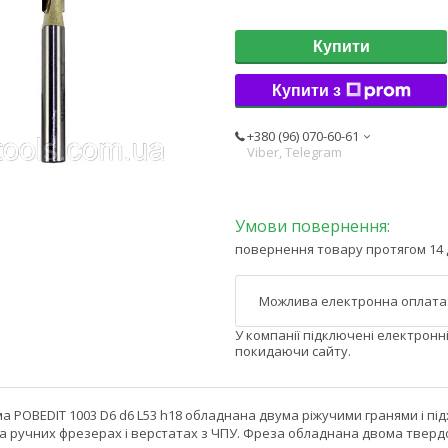
Купити
Купити з
+380 (96) 070-60-61
Viber, Telegram
повернення товару протягом 14 
У компанії підключені електронн
покидаючи сайту.
 POBEDIT 1003 D6 d6 L53 h18 обладнана двума ріжучими гранями і під
на ручних фрезерах і верстатах з ЧПУ. Фреза обладнана двома твер